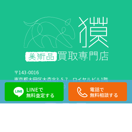
〒143-0016
東京都大田区大森北3-5-7 ロイヤルビル1階
営業時間：10:00～18:00 定休日：日曜日・祝日
LINEで
電話で
0120-89-0007
03-6423-1033
無料相談する
無料査定する
Copyright©株式会社獏 All Right Reserved.