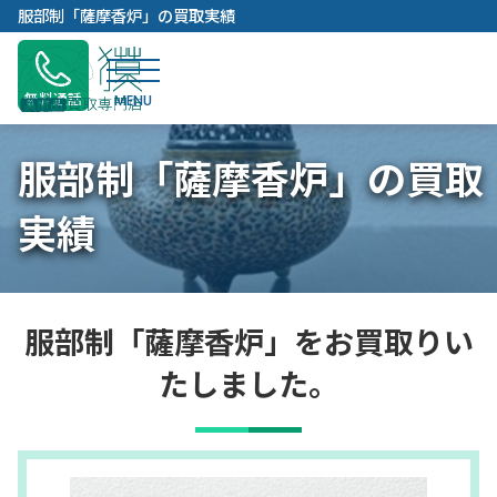
内
服部制「薩摩香炉」の買取実績
容
を
ス
無料通話
キ
ッ
服部制「薩摩香炉」の買取
プ
実績
服部制「薩摩香炉」をお買取りい
たしました。