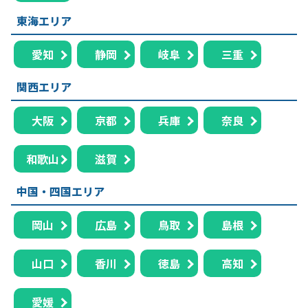
東海エリア
愛知
静岡
岐阜
三重
関西エリア
大阪
京都
兵庫
奈良
和歌山
滋賀
中国・四国エリア
岡山
広島
鳥取
島根
山口
香川
徳島
高知
愛媛