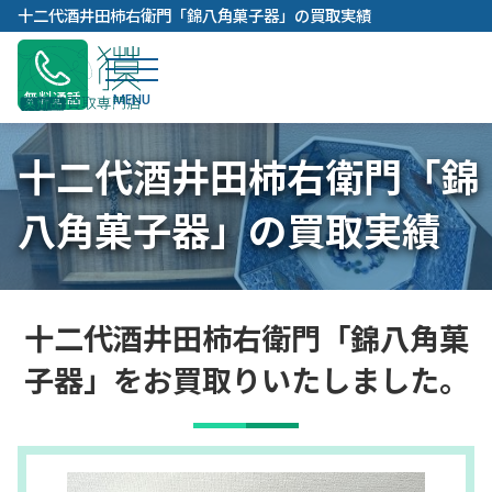
内
十二代酒井田柿右衛門「錦八角菓子器」の買取実績
容
を
ス
無料通話
キ
ッ
十二代酒井田柿右衛門「錦
プ
八角菓子器」の買取実績
十二代酒井田柿右衛門「錦八角菓
子器」をお買取りいたしました。