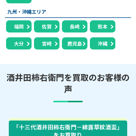
九州・沖縄エリア
福岡
佐賀
長崎
熊本
大分
宮崎
鹿児島
沖縄
酒井田柿右衛門を買取のお客様の
声
「十三代酒井田柿右衛門－綿露草紋酒盃」
をお買取り