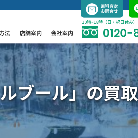
内
無料査定
お問合せ
容
を
10時~18時（日・祝日休み）
ス
0120-
方法
店舗案内
会社案内
キ
ッ
プ
よくあるご質問
現代アート買取
出張買取（無料）
大阪店
当社の特徴
ルブール」の買取
茶道具買取
業者間オークション出品代行
instagram
彫刻・ブロンズ買取
工芸品買取