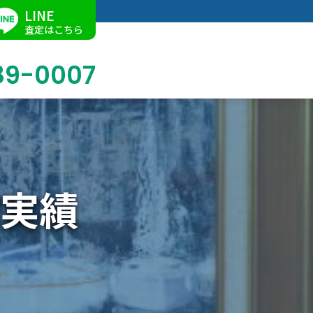
LINE
査定はこちら
89-0007
ブログ
掛軸買取
店舗での買取
名古屋店
求人情報
実績
陶磁器・陶器買取
催事買取
Facebook
美術品・古美術品買取
ジュエリー・ウォッチ買取