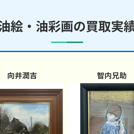
油絵・油彩画の買取実
向井潤吉
智内兄助