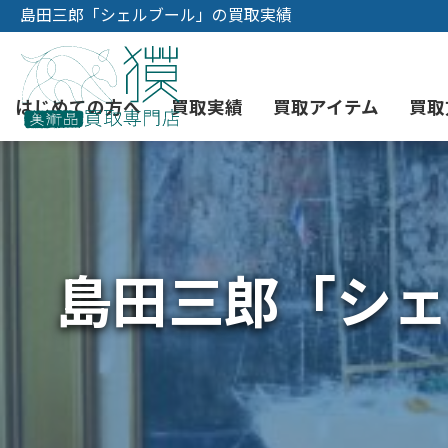
島田三郎「シェルブール」の買取実績
はじめての方へ
買取実績
買取アイテム
買取
初めての美術品売却
絵画買取
3つの買取方法
東京店
会社概要
島田三郎「シェ
骨董品買取
宅配・郵送買取
消費者志向自主宣言
YOUTUBE
西洋アンティーク買取
時価評価サービス
中国骨董品買取