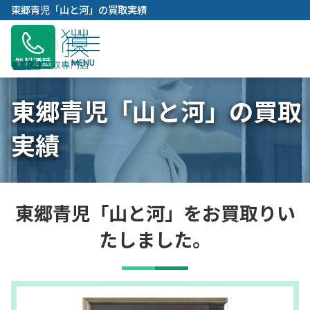
内
東郷青児「山と河」の買取実績
容
を
ス
無料通話
キ
ッ
東郷青児「山と河」の買取
プ
実績
東郷青児「山と河」をお買取りい
たしました。