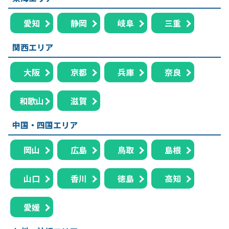
愛知
静岡
岐阜
三重
関西エリア
大阪
京都
兵庫
奈良
和歌山
滋賀
中国・四国エリア
岡山
広島
鳥取
島根
山口
香川
徳島
高知
愛媛