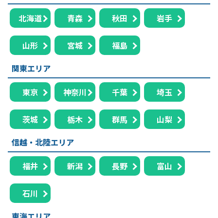
北海道
青森
秋田
岩手
山形
宮城
福島
関東エリア
東京
神奈川
千葉
埼玉
茨城
栃木
群馬
山梨
信越・北陸エリア
福井
新潟
長野
富山
石川
東海エリア