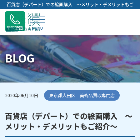
内
百貨店（デパート）での絵画購入 ～メリット・デメリットもご
容
紹介～
を
ス
無料通話
キ
ッ
プ
BLOG
2020年06月10日
東京都大田区 美術品買取専門店
百貨店（デパート）での絵画購入 ～
メリット・デメリットもご紹介～