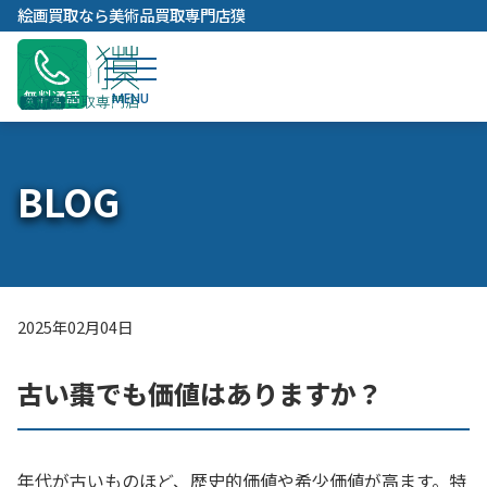
内
絵画買取なら美術品買取専門店獏
容
を
ス
無料通話
キ
ッ
プ
BLOG
2025年02月04日
古い棗でも価値はありますか？
年代が古いものほど、歴史的価値や希少価値が高ます。特