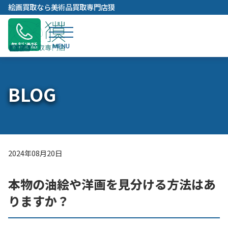
内
絵画買取なら美術品買取専門店獏
容
を
ス
無料通話
キ
ッ
プ
BLOG
2024年08月20日
本物の油絵や洋画を見分ける方法はあ
りますか？