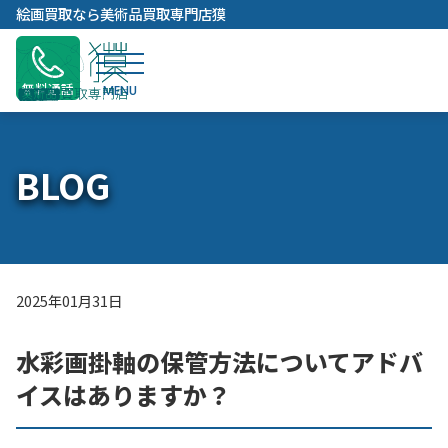
内
絵画買取なら美術品買取専門店獏
容
を
ス
無料通話
キ
ッ
プ
BLOG
2025年01月31日
水彩画掛軸の保管方法についてアドバ
イスはありますか？