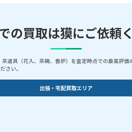
での買取は獏にご依頼
、茶道具（花入、茶碗、香炉）を査定時点での最高評価の
ください。
出張・宅配買取エリア
／知多市／扶桑町／蒲郡市／半田市／碧南市／東浦町／
市／江南市／幸田町／みよし市／長久手市／名古屋市／
屋市名東区／名古屋市中川区／名古屋市中区／名古屋市
古屋市港区／名古屋市守山区／西尾市／日進市／大府市