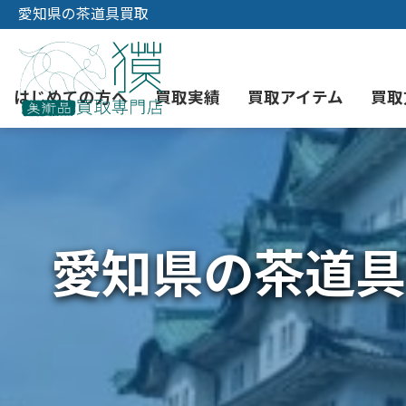
愛知県の茶道具買取
はじめての方へ
買取実績
買取アイテム
買取
初めての美術品売却
絵画買取
3つの買取方法
東京店
会社概要
愛知県の茶道具
骨董品買取
宅配・郵送買取
消費者志向自主宣言
YOUTUBE
西洋アンティーク買取
時価評価サービス
中国骨董品買取