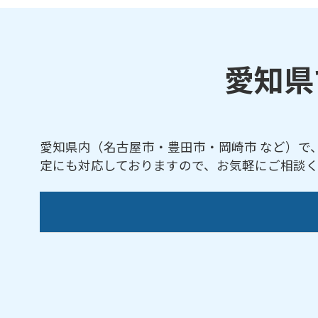
愛知県
愛知県内（名古屋市・豊田市・岡崎市 など）で
定にも対応しておりますので、お気軽にご相談
阿久比町／愛西市／あま市／安城市／知立市
谷市／春日井市／北名古屋市／清須市／小牧
区／名古屋市千種区／名古屋市天白区／名古
市瑞穂区／名古屋市緑区／名古屋市南区／名