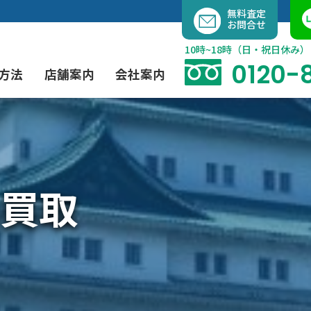
内
無料査定
お問合せ
容
を
10時~18時（日・祝日休み）
ス
0120-
方法
店舗案内
会社案内
キ
ッ
プ
よくあるご質問
現代アート買取
出張買取（無料）
大阪店
当社の特徴
買取
茶道具買取
業者間オークション出品代行
instagram
彫刻・ブロンズ買取
工芸品買取