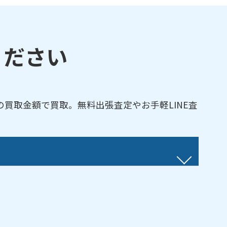
ください
買取金額で買取。無料出張査定やお手軽LINE査
一宮市／稲沢市／犬山市／岩倉市／蟹江町／刈
名古屋市熱田区／名古屋市北区／名古屋市昭和
中村区／名古屋市西区／名古屋市東区／名古屋
／大口町／大治町／岡崎市／尾張旭市／瀬戸市