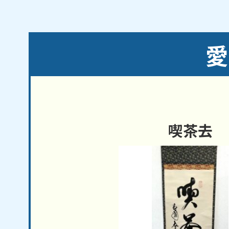
／高浜市／武豊町／飛島村／東郷町／常滑市
長野県
・
静岡県
・
岐阜県
など、近隣地域から
愛
喫茶去