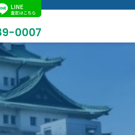
LINE
査定はこちら
89-0007
ブログ
掛軸買取
店舗での買取
名古屋店
求人情報
陶磁器・陶器買取
催事買取
Facebook
美術品・古美術品買取
ジュエリー・ウォッチ買取