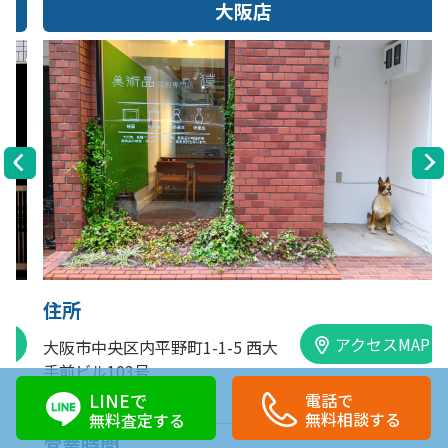
大阪店
住所
アクセスMAP
大阪市中央区内平野町1-1-5 西大
手前ビル103号
LINEで
電話で
TEL:0120-89-0007
無料相談する
無料査定する
営業時間