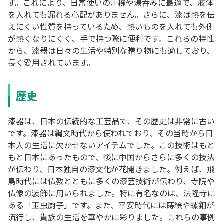
す。これにより、日常使いの汁椀や湯呑みに最適で、液体
を入れても漏れる心配がありません。さらに、漆は熱を伝
えにくい性質を持っているため、熱いものを入れても外側
が熱くなりにくく、手で持つ際に便利です。これらの特性
から、漆器は日々の生活や特別な贈り物にも適しており、
長く愛用されています。
歴史
漆器は、日本の伝統的な工芸品で、その歴史は非常に古い
です。漆器は縄文時代から使われており、その当時から日
本人の生活に欠かせないアイテムでした。この技術はもと
もと日本にあったもので、後に中国からさらに多くの技法
が伝わり、日本独自の漆文化が花開きました。例えば、飛
鳥時代には仏教とともに多くの漆芸技術が伝わり、寺院や
仏像の装飾に用いられました。特に有名なのは、法隆寺に
ある「玉虫厨子」です。また、平安時代には蒔絵や螺鈿が
流行し、貴族の生活を華やかに彩りました。これらの事例