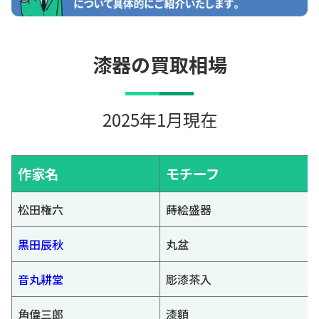
漆器の買取相場
2025年1月現在
作家名
モチーフ
松田権六
蒔絵盛器
黒田辰秋
丸盆
音丸耕堂
彫漆茶入
角偉三郎
漆額