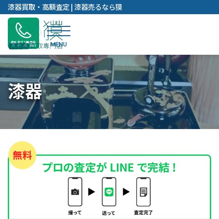
内
漆器買取・高額査定 | 漆器売るなら獏
容
を
ス
無料通話
キ
ッ
プ
漆器