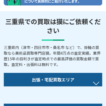
三重県での買取は獏にご依頼くだ
さい
三重県内（津市・四日市市・桑名市 など）で、掛軸の買
取なら美術品買取専門店獏。年間4万点の査定実績。業界
歴15年の目利きが査定時点での最高評価の買取金額で買
取。査定料・出張料は無料です。
出張・宅配買取エリア
朝日町／伊賀市／いなべ市／伊勢市／亀山市／川越
町／木曽岬町／菰野町／桑名市／松阪市／明和町／