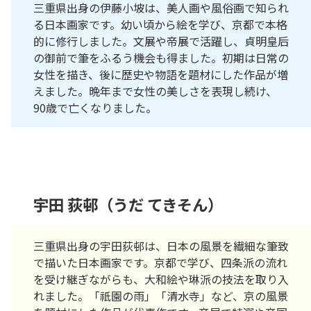
三重県出身の伊藤小坡は、美人画や風俗画で知られ
る日本画家です。幼い頃から絵を学び、京都で本格
的に修行しました。文展や帝展で活躍し、貞明皇后
の御前で筆をふるう機会も得ました。初期は日常の
女性を描き、後に歴史や物語を題材にした作品が増
えました。晩年まで女性の美しさを表現し続け、
90歳で亡くなりました。
宇田 荻邨（うだ てきそん）
三重県出身の宇田荻邨は、日本の風景を繊細な筆致
で描いた日本画家です。京都で学び、四条派の流れ
を受け継ぎながらも、大和絵や琳派の技法を取り入
れました。「祇園の雨」「清水寺」など、京の風景