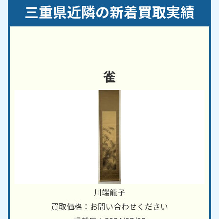
名張市／鈴鹿市／多気町／玉城町／東員町／津市／
三重県近隣の新着買取実績
四日市市
滋賀県・
京都府
・
奈良県
など、近隣地域からのご依
頼にも対応しております。
雀
川端龍子
買取価格：お問い合わせください