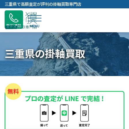
内
三重県で高額査定が評判の掛軸買取専門店
容
を
ス
無料通話
キ
ッ
プ
三重県の掛軸買取