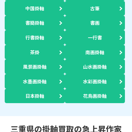
中国掛軸
古筆
書簡掛軸
書画
行書掛軸
一行書
茶掛
南画掛軸
風景画掛軸
山水画掛軸
水墨画掛軸
水彩画掛軸
日本掛軸
花鳥画掛軸
三重県の掛軸買取の急上昇作家