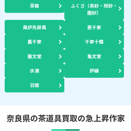
茶箱
ふくさ（帛紗・袱紗・
服紗）
風炉先屏風
表千家
裏千家
千家十職
龍文堂
亀文堂
水滴
炉縁
羽箒
奈良県の茶道具買取の急上昇作家