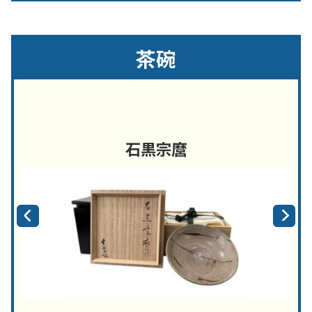
茶碗
石黒宗麿