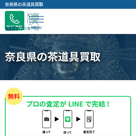
内
奈良県の茶道具買取
容
を
ス
無料通話
キ
ッ
プ
奈良県の茶道具買取