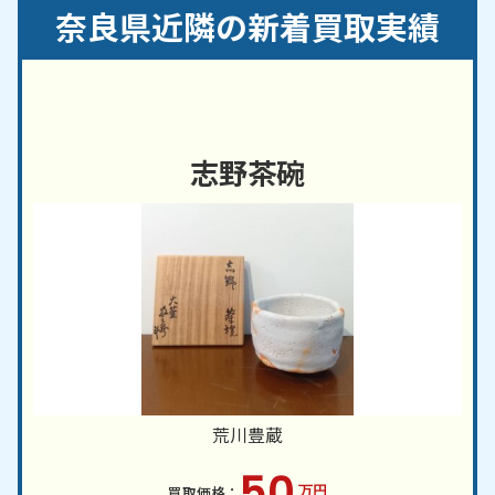
／宇陀郡御杖村／宇陀市／香芝市／橿原市／葛城市
奈良県近隣の新着買取実績
／上北山村／川上村／北葛城郡／北葛城郡王寺町／
北葛城郡河合町／北葛城郡上牧町／北葛城郡広陵町
／黒滝村／五條市／御所市／桜井市／磯城郡／磯城
郡川西町／磯城郡田原本町／磯城郡三宅町／下北山
村／高市郡／高市郡明日香村／高市郡高取町／天川
志野茶碗
村／天理市／十津川村／奈良市／野迫川村／東吉野
村／大和郡山市／大和高田市／山辺郡／山辺郡山添
村／吉野郡／吉野郡大淀町／吉野郡下市町／吉野郡
吉野町
大阪府
・三重県・和歌山県 など、近隣地域からのご
依頼にも対応しております。
荒川豊蔵
50
万円