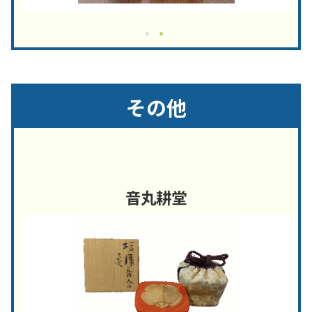
その他
音丸耕堂