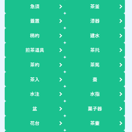
急須
茶釜
蓋置
漆器
柄杓
建水
煎茶道具
茶托
茶杓
茶筅
茶入
棗
水注
水指
盆
菓子器
花台
茶壷