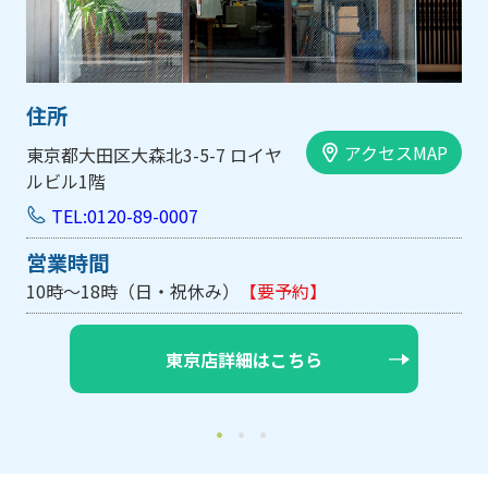
住所
セスMAP
アクセス
大阪市中央区内平野町1-1-5 西大
手前ビル103号
TEL:0120-89-0007
営業時間
10時～18時（日・祝休み/土曜は不定休）
【要予
大阪店詳細はこちら