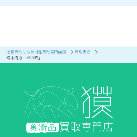
絵画買取なら美術品買取専門店獏
買取実績
鏑木清方「蝉の聲」