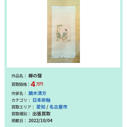
蝉の聲
4
万円
鏑木清方
日本掛軸
愛知
/
名古屋市
出張買取
2022/10/04