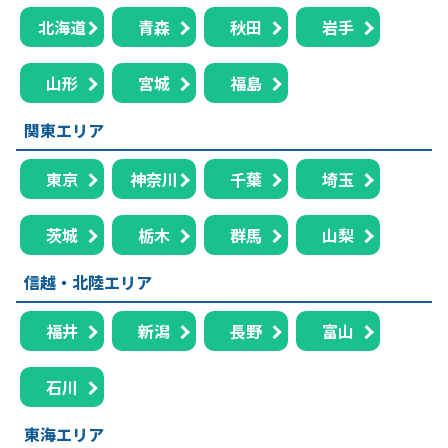
北海道
青森
秋田
岩手
山形
宮城
福島
関東エリア
東京
神奈川
千葉
埼玉
茨城
栃木
群馬
山梨
信越・北陸エリア
福井
新潟
長野
富山
石川
東海エリア