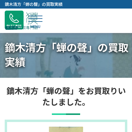
内
鏑木清方「蝉の聲」の買取実績
容
を
ス
無料通話
キ
ッ
鏑木清方「蝉の聲」の買取
プ
実績
鏑木清方「蝉の聲」をお買取りい
たしました。