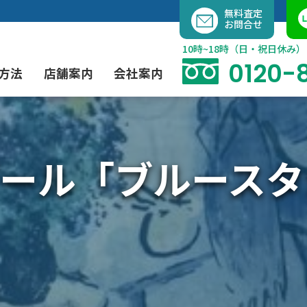
内
無料査定
お問合せ
容
を
10時~18時（日・祝日休み）
ス
0120-
方法
店舗案内
会社案内
キ
ッ
プ
ール「ブルースタ
よくあるご質問
現代アート買取
出張買取（無料）
大阪店
当社の特徴
茶道具買取
業者間オークション出品代行
instagram
彫刻・ブロンズ買取
工芸品買取