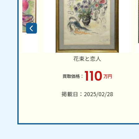
ト
花束と恋人
ニンフ
110
万円
6
掲載日：2025/02/28