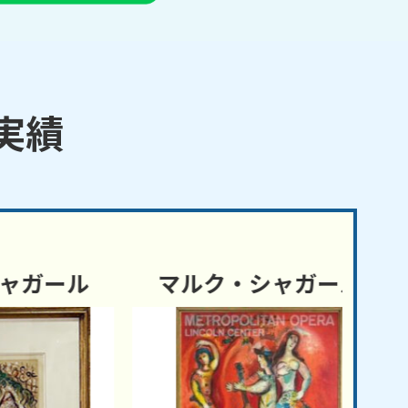
実績
ール
マルク・シャガール
マ