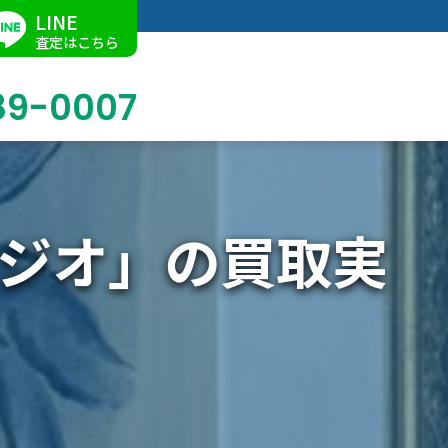
LINE
査定はこちら
89-0007
ジオ」の買取実
ブログ
掛軸買取
店舗での買取
名古屋店
求人情報
陶磁器・陶器買取
催事買取
Facebook
美術品・古美術品買取
ジュエリー・ウォッチ買取