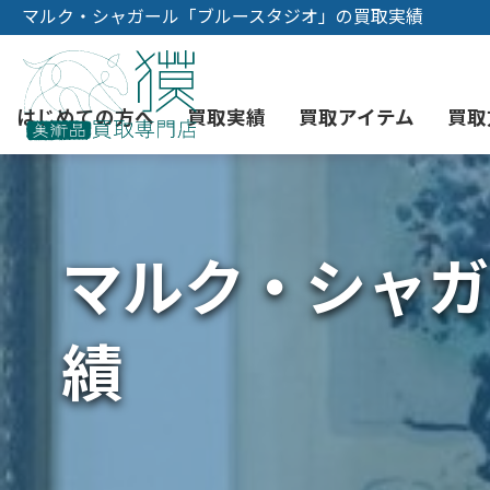
マルク・シャガール「ブルースタジオ」の買取実績
はじめての方へ
買取実績
買取アイテム
買取
マルク・シャガ
初めての美術品売却
絵画買取
3つの買取方法
東京店
会社概要
骨董品買取
宅配・郵送買取
消費者志向自主宣言
YOUTUBE
績
西洋アンティーク買取
時価評価サービス
中国骨董品買取