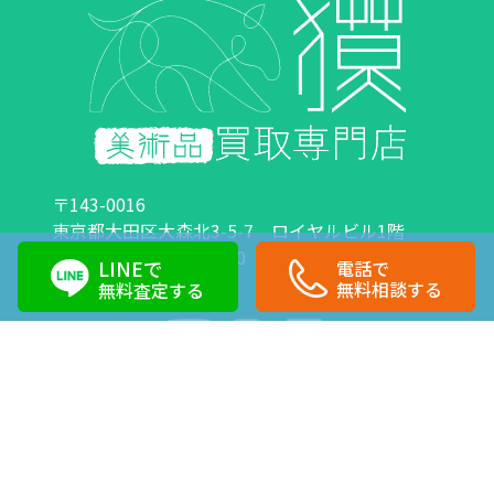
〒143-0016
東京都大田区大森北3-5-7 ロイヤルビル1階
営業時間：10:00～18:00 定休日：日曜日・祝日
LINEで
電話で
0120-89-0007
03-6423-1033
無料相談する
無料査定する
Copyright©株式会社獏 All Right Reserved.