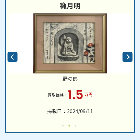
穐月明
野の佛
1.5
万円
掲載日：2024/09/11