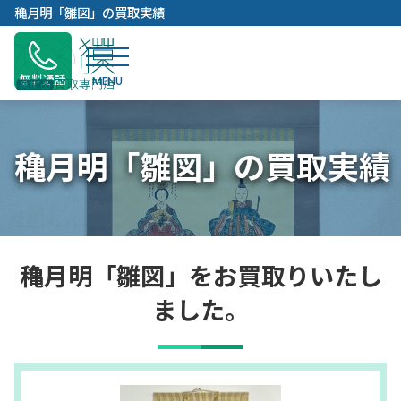
内
穐月明「雛図」の買取実績
容
を
ス
無料通話
キ
ッ
プ
穐月明「雛図」の買取実績
穐月明「雛図」をお買取りいたし
ました。