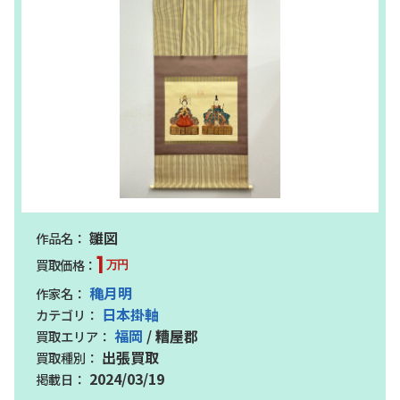
雛図
1
万円
穐月明
日本掛軸
福岡
/ 糟屋郡
出張買取
2024/03/19