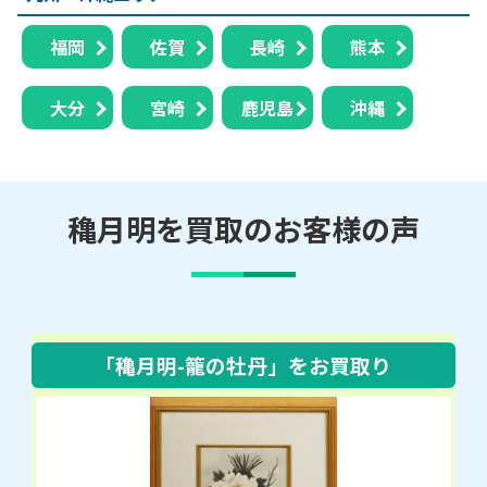
福岡
佐賀
長崎
熊本
大分
宮崎
鹿児島
沖縄
穐月明を買取のお客様の声
「穐月明-籠の牡丹」
をお買取り