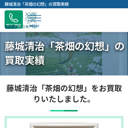
内
藤城清治「茶畑の幻想」の買取実績
容
を
ス
無料通話
キ
ッ
藤城清治「茶畑の幻想」の
プ
買取実績
藤城清治「茶畑の幻想」をお買取
りいたしました。