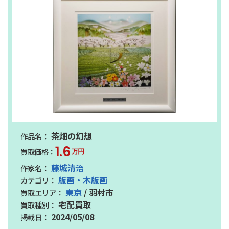
茶畑の幻想
1.6
万円
藤城清治
版画・木版画
東京
/ 羽村市
宅配買取
2024/05/08