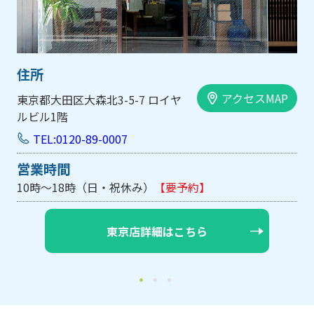
住所
アクセスMAP
区大森北3-5-7 ロイヤ
大阪市中央区内
階
手前ビル103
120-89-0007
TEL:0120-
間
営業時間
18時（日・祝休み）
【要予約】
10時～18時
東京店詳細はこちら