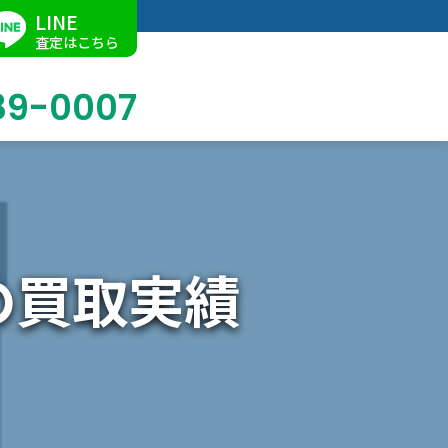
LINE
査定はこちら
89-0007
ブログ
掛軸買取
店舗での買取
名古屋店
求人情報
の買取実績
陶磁器・陶器買取
催事買取
Facebook
美術品・古美術品買取
ジュエリー・ウォッチ買取