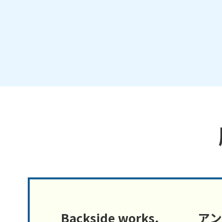
Backside works.
アン