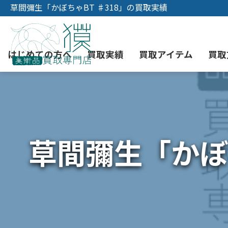
草間彌生「かぼちゃBT ♯318」の買取実績
はじめての方へ
買取実績
買取アイテム
買取
初めての美術品売却
絵画買取
3つの買取方法
東京店
会社概要
草間彌生「かぼ
骨董品買取
宅配・郵送買取
消費者志向自主宣言
YOUTUBE
西洋アンティーク買取
時価評価サービス
中国骨董品買取