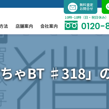
内
無料査定
お問合せ
容
を
10時~18時（日・祝日休み）
ス
0120-
方法
店舗案内
会社案内
キ
ッ
プ
よくあるご質問
現代アート買取
出張買取（無料）
大阪店
当社の特徴
ちゃBT ♯318」
茶道具買取
業者間オークション出品代行
instagram
彫刻・ブロンズ買取
工芸品買取