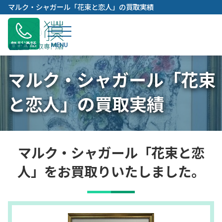
内
マルク・シャガール「花束と恋人」の買取実績
容
を
ス
無料通話
キ
ッ
マルク・シャガール「花束
プ
と恋人」の買取実績
マルク・シャガール「花束と恋
人」をお買取りいたしました。