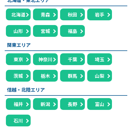
北海道
青森
秋田
岩手
山形
宮城
福島
関東エリア
東京
神奈川
千葉
埼玉
茨城
栃木
群馬
山梨
信越・北陸エリア
福井
新潟
長野
富山
石川