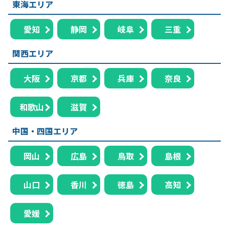
東海エリア
愛知
静岡
岐阜
三重
関西エリア
大阪
京都
兵庫
奈良
和歌山
滋賀
中国・四国エリア
岡山
広島
鳥取
島根
山口
香川
徳島
高知
愛媛