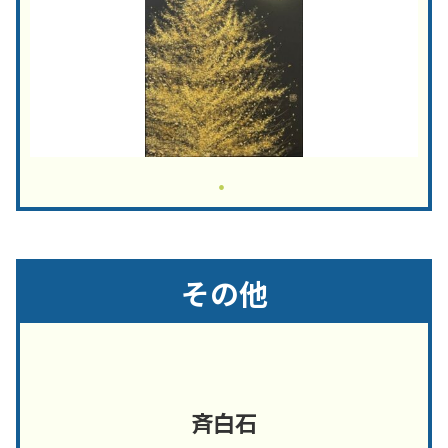
その他
斉白石