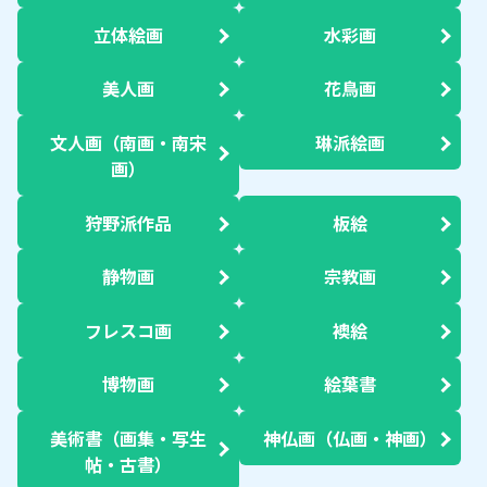
立体絵画
水彩画
美人画
花鳥画
文人画（南画・南宋
琳派絵画
画）
狩野派作品
板絵
静物画
宗教画
フレスコ画
襖絵
博物画
絵葉書
美術書（画集・写生
神仏画（仏画・神画）
帖・古書）