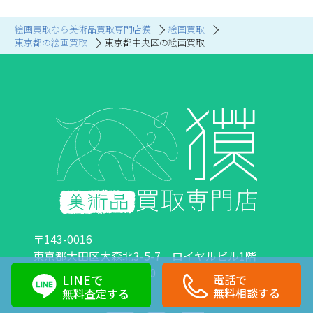
絵画買取なら美術品買取専門店獏
絵画買取
東京都の絵画買取
東京都中央区の絵画買取
〒143-0016
東京都大田区大森北3-5-7 ロイヤルビル1階
営業時間：10:00～18:00 定休日：日曜日・祝日
LINEで
電話で
0120-89-0007
03-6423-1033
無料相談する
無料査定する