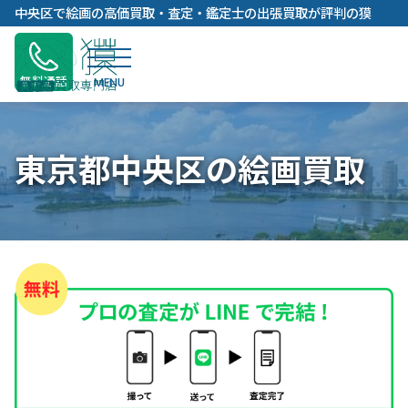
内
中央区で絵画の高価買取・査定・鑑定士の出張買取が評判の獏
容
を
ス
無料通話
キ
ッ
プ
東京都中央区の絵画買取