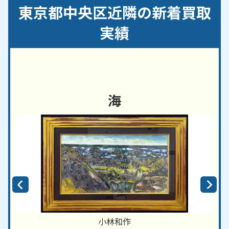
月島／築地／佃／豊海町／日本橋／八丁堀／浜離宮
東京都中央区近隣の新着買取
庭園／晴海／湊／八重洲
実績
【対応路線】
東京メトロ銀座線／東京メトロ日比谷線／東京メト
ロ有楽町線／都営浅草線／ＪＲ京葉線
【対応主要駅】
海
銀座駅／日本橋駅／京橋駅／三越前駅／東銀座駅／
築地駅／八丁堀駅／新富町駅／月島駅／勝どき駅／
宝町駅／人形町駅／水天宮前駅
千代田区
・
港区
・
台東区
など、周辺地域からのご依
頼にも対応しております。
小林和作