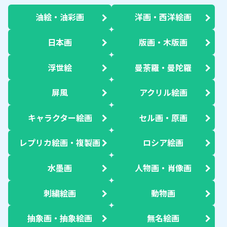
油絵・油彩画
洋画・西洋絵画
日本画
版画・木版画
浮世絵
曼荼羅・曼陀羅
屏風
アクリル絵画
キャラクター絵画
セル画・原画
レプリカ絵画・複製画
ロシア絵画
水墨画
人物画・肖像画
刺繍絵画
動物画
抽象画・抽象絵画
無名絵画