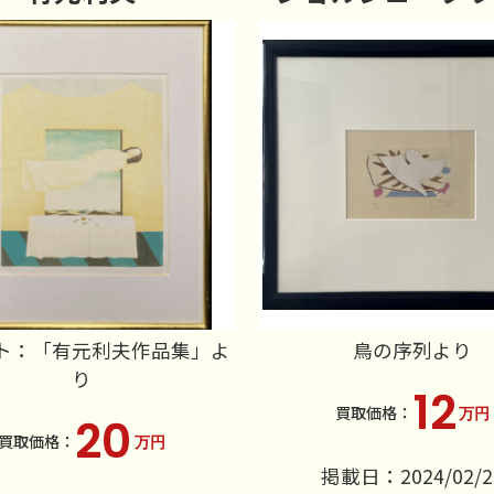
ト：「有元利夫作品集」よ
鳥の序列より
り
12
万円
20
万円
掲載日：2024/02/2