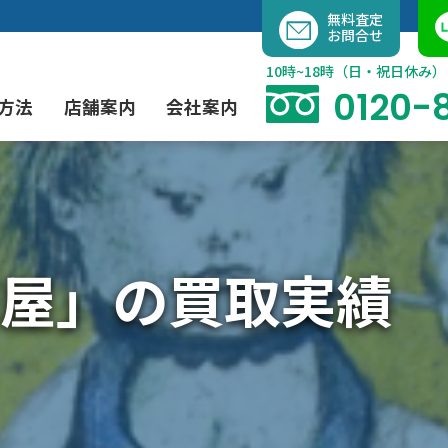
内
無料査定
お問合せ
容
を
10時~18時（日・祝日休み）
ス
0120-
方法
店舗案内
会社案内
キ
ッ
プ
よくあるご質問
現代アート買取
出張買取（無料）
大阪店
当社の特徴
屋」の買取実績
茶道具買取
業者間オークション出品代行
instagram
彫刻・ブロンズ買取
工芸品買取