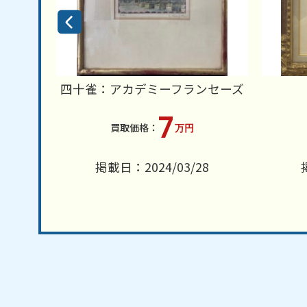
四十雀：アカデミーフランセーズ
7
円
万円
6
掲載日：2024/03/28