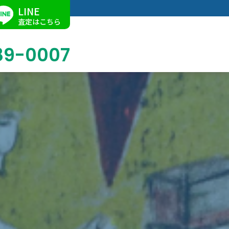
LINE
査定はこちら
89-0007
ブログ
掛軸買取
店舗での買取
名古屋店
求人情報
陶磁器・陶器買取
催事買取
Facebook
美術品・古美術品買取
ジュエリー・ウォッチ買取