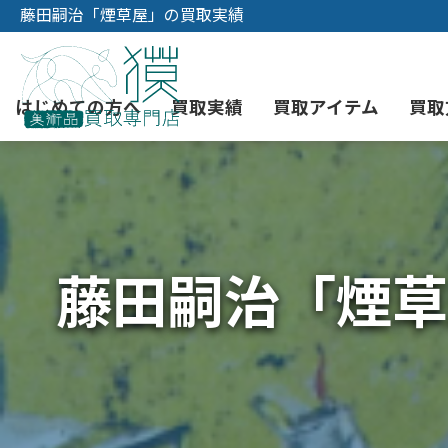
藤田嗣治「煙草屋」の買取実績
はじめての方へ
買取実績
買取アイテム
買取
初めての美術品売却
絵画買取
3つの買取方法
東京店
会社概要
藤田嗣治「煙草
骨董品買取
宅配・郵送買取
消費者志向自主宣言
YOUTUBE
西洋アンティーク買取
時価評価サービス
中国骨董品買取