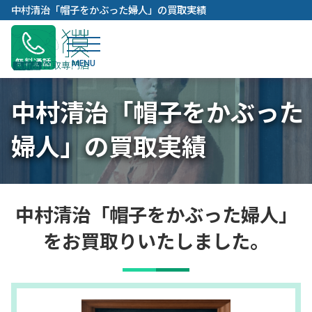
内
中村清治「帽子をかぶった婦人」の買取実績
容
を
ス
無料通話
キ
ッ
中村清治「帽子をかぶった
プ
婦人」の買取実績
中村清治「帽子をかぶった婦人」
をお買取りいたしました。