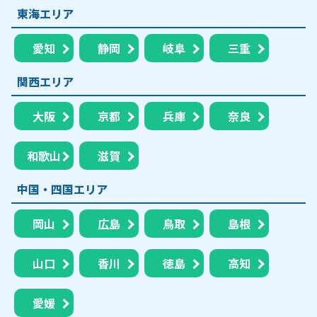
東海エリア
愛知
静岡
岐阜
三重
関西エリア
大阪
京都
兵庫
奈良
和歌山
滋賀
中国・四国エリア
岡山
広島
鳥取
島根
山口
香川
徳島
高知
愛媛