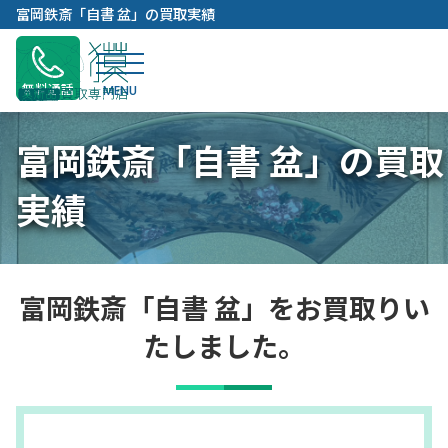
内
富岡鉄斎「自書 盆」の買取実績
容
を
ス
無料通話
キ
ッ
富岡鉄斎「自書 盆」の買取
プ
実績
富岡鉄斎「自書 盆」をお買取りい
たしました。