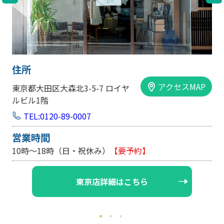
住所
アクセスMAP
イヤ
大阪市中央区内平野町1-1-5 西大
手前ビル103号
TEL:0120-89-0007
営業時間
要予約】
10時～18時（日・祝休み/土曜は
はこちら
大阪店詳細はこ