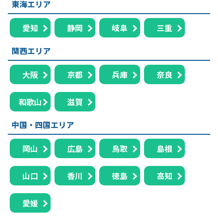
東海エリア
愛知
静岡
岐阜
三重
関西エリア
大阪
京都
兵庫
奈良
和歌山
滋賀
中国・四国エリア
岡山
広島
鳥取
島根
山口
香川
徳島
高知
愛媛