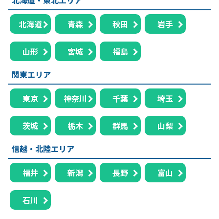
北海道
青森
秋田
岩手
山形
宮城
福島
関東エリア
東京
神奈川
千葉
埼玉
茨城
栃木
群馬
山梨
信越・北陸エリア
福井
新潟
長野
富山
石川