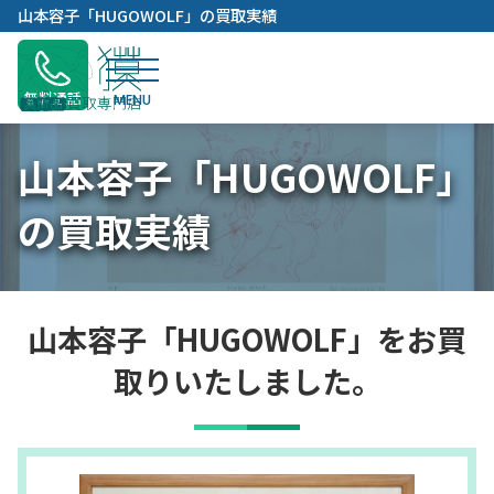
内
山本容子「HUGOWOLF」の買取実績
容
を
ス
無料通話
キ
ッ
山本容子「HUGOWOLF」
プ
の買取実績
山本容子「HUGOWOLF」をお買
取りいたしました。