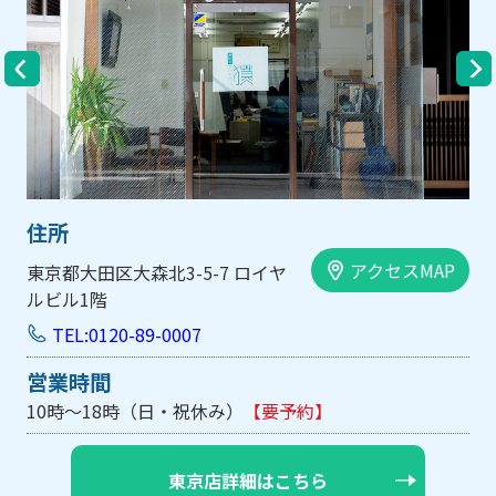
住所
MAP
アクセスMA
大阪市中央区内平野町1-1-5 西大
手前ビル103号
TEL:0120-89-0007
営業時間
10時～18時（日・祝休み/土曜は不定休）
【要予約】
大阪店詳細はこちら