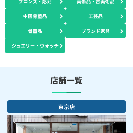
ブロンズ・彫刻
美術品・古美術品
中国骨董品
工芸品
骨董品
ブランド家具
ジュエリー・ウォッチ
店舗一覧
大阪店