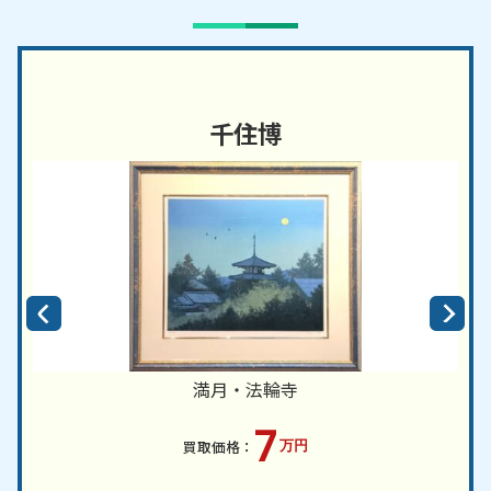
千住博
満月・法輪寺
7
万円