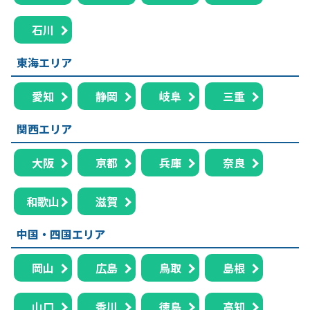
石川
東海エリア
愛知
静岡
岐阜
三重
関西エリア
大阪
京都
兵庫
奈良
和歌山
滋賀
中国・四国エリア
岡山
広島
鳥取
島根
山口
香川
徳島
高知