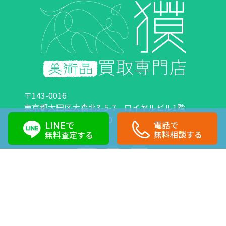
〒143-0016
東京都大田区大森北3-5-7 ロイヤルビル1階
営業時間：10:00～18:00 定休日：日曜日・祝日
LINEで
電話で
0120-89-0007
03-6423-1033
無料相談する
無料査定する
Copyright©株式会社獏 All Right Reserved.