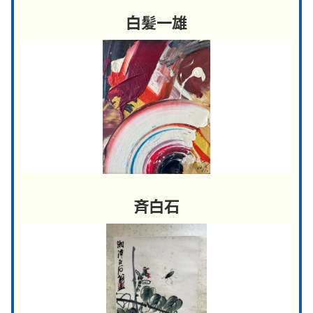
白髪一雄
斉白石