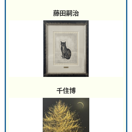
藤田嗣治
千住博