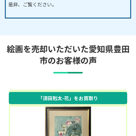
／坪崎町／貞宝町／寺下町／寺平町／寺部町／手呂
是非、ご覧ください。
町／天王町／東郷町／東新町／渡刈町／時瀬町／常
盤町／栃立町／栃ノ沢町／栃本町／戸中町／十塚町
／富岡町／富田町／富永町／巴町／トヨタ町／豊松
町／渡合町／百月町／百々町／中垣内町／中金町／
中切町／中島町／中立町／中田町／中当町／中根町
絵画を売却いただいた愛知県豊田
／中町／長沢町／永野町／梨野町／夏焼町／鍋田町
市のお客様の声
／成合町／荷掛町／西市野々町／西岡町／西樫尾町
／錦町／西新町／西丹波町／西田町／西中山町／西
萩平町／西広瀬町／西細田町／西町／西山町／日南
町／怒田沢町／野入町／野口町／野林町／野見山町
／野見町／則定町／野原町／配津町／白山町／迫町
「須田剋太-花」
をお買取り
／八幡町／花丘町／花沢町／花園町／花本町／羽布
町／林添町／冷田町／日面町／東梅坪町／東大島町
／東大林町／東大見町／東川端町／東渡合町／東中
山町／東萩平町／東広瀬町／東保見町／東山町／久
岡町／久木町／日之出町／平井町／平岩町／平折町