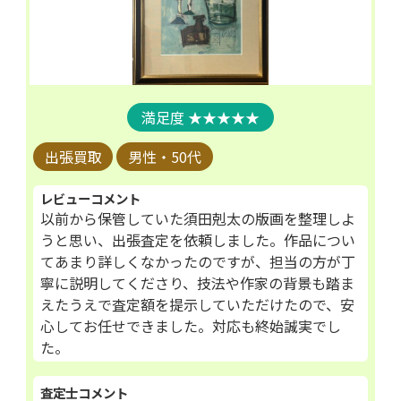
／平沢町／平芝町／平瀬町／平戸橋町／平畑町／平
山町／広川町／広久手町／広路町／広田町／広幡町
／広美町／深田町／深見町／福受町／藤岡飯野町／
藤沢町／扶桑町／双美町／二タ宮町／武節町／平和
町／豊栄町／芳友町／宝来町／北曽木町／細田町／
★★★★★
細谷町／穂積町／保見ケ丘／保見町／本新町／本地
出張買取
男性・50代
町／本田町／本徳町／本町／舞木町／前田町／前林
町／前洞町／前山町／槇本町／桝塚町／松ケ枝町／
レビューコメント
松平志賀町／松平町／松名町／松嶺町／丸根町／丸
以前から保管していた須田剋太の版画を整理しよ
山町／万町町／万根町／御内町／御蔵町／実栗町／
うと思い、出張査定を依頼しました。作品につい
美里／瑞穂町／水間町／御立町／三ツ久保町／御作
てあまり詳しくなかったのですが、担当の方が丁
町／緑ケ丘／御船町／宮上町／宮口町／宮代町／宮
寧に説明してくださり、技法や作家の背景も踏ま
前町／宮町／美山町／御幸本町／御幸町／美和町／
えたうえで査定額を提示していただけたので、安
心してお任せできました。対応も終始誠実でし
室口町／室町／明和町／元城町／元町／元宮町／森
た。
町／岩神町／八草町／社町／簗平町／矢並町／山谷
町／山中町／山之手／山ノ中立町／遊屋町／横山町
査定士コメント
／吉原町／余平町／四ツ松町／竜宮町／竜神町／連