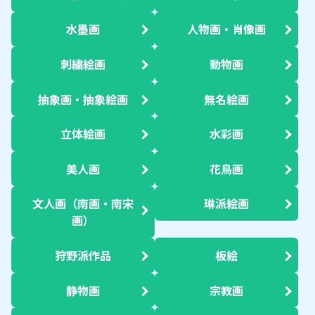
水墨画
人物画・肖像画
刺繍絵画
動物画
抽象画・抽象絵画
無名絵画
立体絵画
水彩画
美人画
花鳥画
文人画（南画・南宋
琳派絵画
画）
狩野派作品
板絵
静物画
宗教画