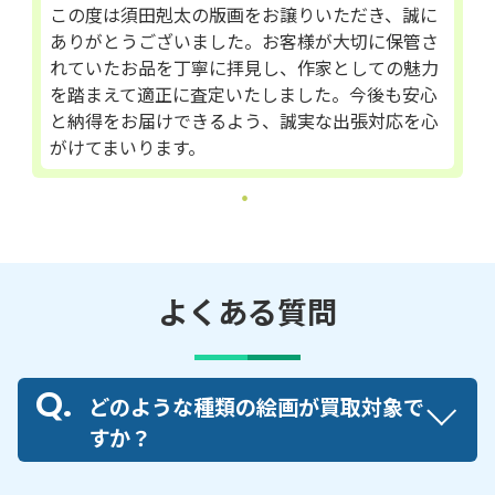
この度は須田剋太の版画をお譲りいただき、誠に
谷町／若草町／若林町／若宮町／和合町／月原町
ありがとうございました。お客様が大切に保管さ
れていたお品を丁寧に拝見し、作家としての魅力
【対応路線】
を踏まえて適正に査定いたしました。今後も安心
愛知環状鉄道／名鉄三河線／名鉄豊田線／愛知高速
と納得をお届けできるよう、誠実な出張対応を心
交通リニモ
がけてまいります。
【対応主要駅】
豊田市駅／新豊田駅／三河豊田駅／土橋駅／上挙母
駅／梅坪駅／越戸駅／平戸橋駅／浄水駅／貝津駅／
猿投駅／保見駅／四郷駅／若林駅／竹村駅
よくある質問
岡崎市
・
安城市
・
刈谷市
など、周辺地域からのご依
頼にも対応しております。
どのような種類の絵画が買取対象で
すか？