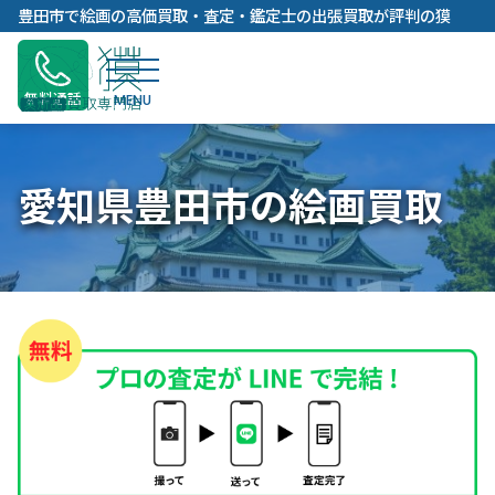
内
豊田市で絵画の高価買取・査定・鑑定士の出張買取が評判の獏
容
を
ス
無料通話
キ
ッ
プ
愛知県豊田市の絵画買取