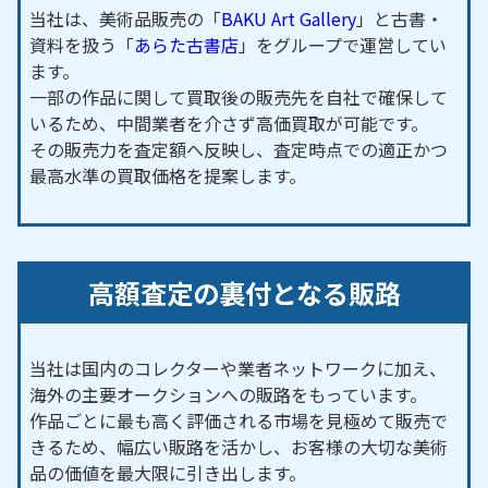
呂町／国閑町／貝津町／柿本町／篭林町／加塩町／
当社は、美術品販売の「
BAKU Art Gallery
」と古書・
柏ケ洞町／鍛治屋敷町／和会町／桂野町／金谷町／
資料を扱う「
あらた古書店
」をグループで運営してい
加納町／蕪木町／神池町／上丘町／上川口町／上切
ます。
一部の作品に関して買取後の販売先を自社で確保して
山町／上切町／上小田町／上郷町／上佐切町／上高
いるため、中間業者を介さず高価買取が可能です。
町／上渡合町／上中町／上仁木町／上脇町／亀首町
その販売力を査定額へ反映し、査定時点での適正かつ
／加茂川町／苅萱町／河合町／川下町／川田町／川
最高水準の買取価格を提案します。
手町／川端町／川面町／神田町／神殿町／勘八町／
喜佐平町／木瀬町／北一色町／北大野町／北小田町
／北篠平町／喜多町／京ケ峰／京町／霧山町／九久
平町／日下部町／国附町／国谷町／久保町／榑俣町
高額査定の裏付となる販路
／黒坂町／黒田町／桑田和町／桑原田町／桑原町／
幸海町／鴻ノ巣町／小坂本町／小坂町／越戸町／古
瀬間町／小田町／小町／小手沢町／琴平町／寿町／
当社は国内のコレクターや業者ネットワークに加え、
小畑町／駒新町／小松野町／駒場町／小峯町／衣ケ
海外の主要オークションへの販路をもっています。
作品ごとに最も高く評価される市場を見極めて販売で
原／挙母町／御所貝津町／五反田町／幸町／坂上町
きるため、幅広い販路を活かし、お客様の大切な美術
／栄町／榊野町／桜町／笹戸町／篠原町／幸穂台／
品の価値を最大限に引き出します。
猿投町／沢田町／沢ノ堂町／三箇町／三軒町／三分