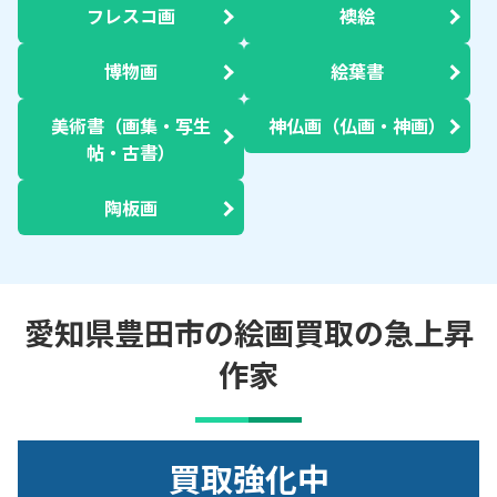
フレスコ画
襖絵
博物画
絵葉書
美術書（画集・写生
神仏画（仏画・神画）
帖・古書）
陶板画
愛知県豊田市の絵画買取の急上昇
作家
買取強化中