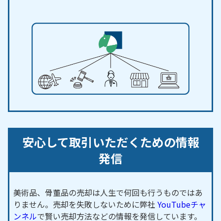
山町／雑敷町／塩ノ沢町／汐見町／志賀町／四郷町
／閑羅瀬町／枝下町／渋谷町／島崎町／清水町／下
市場町／下川口町／下切町／下国谷町／下佐切町／
下平町／下中町／下仁木町／下林町／下室町／下山
田代町／昭和町／白川町／白倉町／白浜町／城見町
／新生町／新町／神明町／新盛町／樹木町／浄水町
／陣中町／水源町／杉本町／菅生町／砂町／須渕町
／住吉町／李町／摺町／聖心町／石楠町／千石町／
千足町／千田町／川見町／惣田町／大成町／太平町
／田折町／高丘新町／高岡町／高岡本町／高上／高
安心して取引いただくための情報
崎町／高野町／高橋町／高原町／高町／高美町／宝
発信
町／滝見町／竹生町／滝脇町／竹町／竹元町／田代
町／竜岡町／田津原町／立岩町／田中町／田平沢町
／田振町／田町／玉野町／田茂平町／田籾町／千洗
美術品、骨董品の売却は人生で何回も行うものではあ
町／近岡町／力石町／千鳥町／長興寺／司町／月見
りません。売却を失敗しないために弊社
YouTubeチャ
町／土橋町／堤本町／堤町／葛沢町／葛町／椿立町
ンネル
で賢い売却方法などの情報を発信しています。