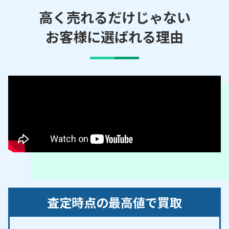
／旭八幡町／浅谷町／安実京町／明賀町／明川町／
高く売れるだけじゃない
足助白山町／足助町／阿蔵町／綾渡町／荒井町／蘭
お客様に選ばれる理由
町／有間町／伊熊町／池島町／池田町／生駒町／一
色町／石畳町／石飛町／石野町／泉町／市木町／市
平町／市場町／五ケ丘／稲武町／井上町／井ノ口町
／伊保町／今町／岩倉町／岩下町／岩滝町／岩谷町
／上野町／鵜ケ瀬町／牛地町／有洞町／畝部町／上
八木町／梅坪町／漆畑町／宇連野町／上挙母／上原
町／栄生町／永太郎町／永覚町／王滝町／大池町／
大井町／大岩町／大内町／大河原町／大ケ蔵連町／
大蔵連町／大蔵町／大桑町／大坂町／大島町／大清
水町／大多賀町／大平町／太田町／大塚町／大坪町
／大沼町／大野瀬町／大畑町／大林町／大洞町／大
見町／乙ケ林町／小川町／押井町／鴛鴨町／押沢町
査定時点の最高値で買取
／押山町／小田木町／小滝野町／落合町／乙部ケ丘
／乙部町／小渡町／伯母沢町／小原町／折平町／小