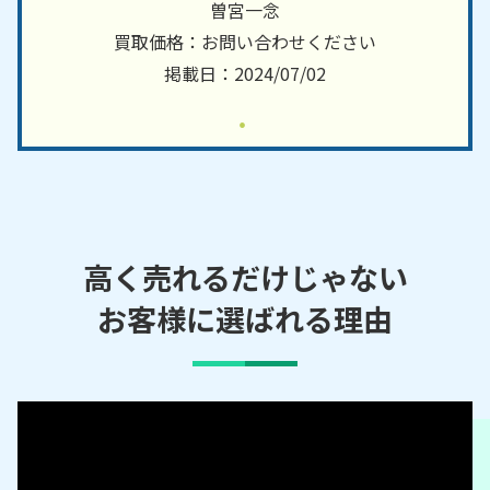
／月崎／月出／土宇／鶴舞／寺谷／出津／徳氏／戸
曽宮一念
面／外部田／豊成／中／中高根／中野／永吉／奈良
買取価格：お問い合わせください
／新堀／西国吉／西国分寺台／西五所／西野／西野
掲載日：2024/07/02
谷／根田／能満／野毛／葉木／畑木／原田／番場／
東国吉／東国分寺台／東五所／引田／櫃挾／平田／
平野／深城／福増／藤井／二日市場／不入／古市場
／平蔵／奉免／堀越／本郷／町田／松ケ島／松崎／
万田野／水沢／南岩崎／南国分寺台／皆吉／宮原／
妙香／迎田／村上／門前／矢田／柳川／柳原／藪／
高く売れるだけじゃない
山木／山倉／山口／山小川／山田／八幡／有秋台／
養老／米沢／米原／若宮／分目
お客様に選ばれる理由
【対応路線】
ＪＲ内房線／京成千原線／小湊鐵道
【対応主要駅】
五井駅／姉ケ崎駅／八幡宿駅／浜野駅／ちはら台駅
／おゆみ野駅／誉田駅／光風台駅／上総牛久駅／馬