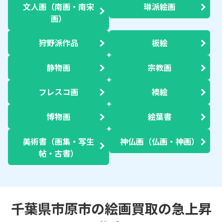
文人画（南画・南宋
琳派絵画
画）
狩野派作品
板絵
静物画
宗教画
フレスコ画
襖絵
博物画
絵葉書
美術書（画集・写生
神仏画（仏画・神画）
帖・古書）
千葉県市原市の絵画買取の急上昇