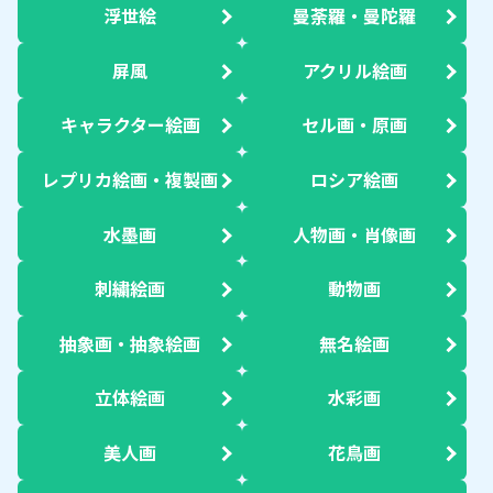
浮世絵
曼荼羅・曼陀羅
屏風
アクリル絵画
キャラクター絵画
セル画・原画
レプリカ絵画・複製画
ロシア絵画
水墨画
人物画・肖像画
刺繍絵画
動物画
抽象画・抽象絵画
無名絵画
立体絵画
水彩画
美人画
花鳥画