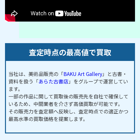
立駅／海士有木駅／上総村上駅／上総三又駅／飯給
駅／月崎駅
千葉市
・茂原市・
袖ケ浦市
など、周辺地域からのご
依頼にも対応しております。
査定時点の最高値で買取
当社は、美術品販売の「
BAKU Art Gallery
」と古書・
資料を扱う「
あらた古書店
」をグループで運営してい
ます。
一部の作品に関して買取後の販売先を自社で確保して
いるため、中間業者を介さず高価買取が可能です。
その販売力を査定額へ反映し、査定時点での適正かつ
最高水準の買取価格を提案します。