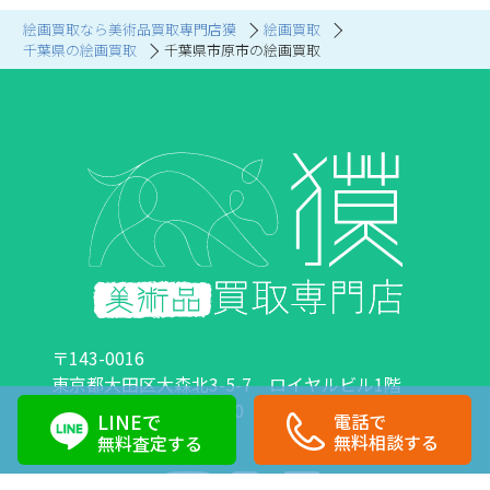
絵画買取なら美術品買取専門店獏
絵画買取
千葉県の絵画買取
千葉県市原市の絵画買取
〒143-0016
東京都大田区大森北3-5-7 ロイヤルビル1階
営業時間：10:00～18:00 定休日：日曜日・祝日
LINEで
電話で
0120-89-0007
03-6423-1033
無料相談する
無料査定する