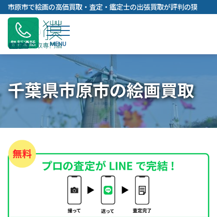
内
市原市で絵画の高価買取・査定・鑑定士の出張買取が評判の獏
容
を
ス
無料通話
キ
ッ
プ
千葉県市原市の絵画買取