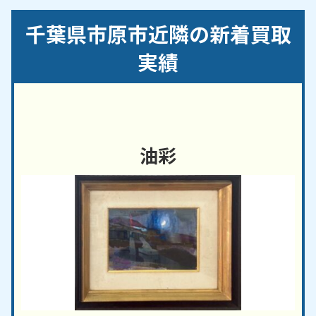
安須／朝生原／姉崎／海士有木／天羽田／新井／新
千葉県市原市近隣の新着買取
生／新巻／飯沼／池和田／石川／石神／石塚／泉台
／磯ケ谷／飯給／市原／市場／糸久／犬成／今津朝
実績
山／今富／不入斗／岩／岩崎／岩野見／上原／牛久
／馬立／潤井戸／江子田／大桶／大久保／大蔵／大
作／大坪／大戸／大厩／大和田／荻作／奥野／押沼
／小田部／折津／海保／柿木台／風戸／柏原／神代
／片又木／勝間／金沢／上高根／加茂／栢橋／川在
油彩
／神崎／菊間／喜多／国分寺台／吉沢／君塚／久々
津／草刈／久保／高坂／光風台／小折／郡本／小草
畑／国本／古敷谷／古都辺／駒込／小谷田／金剛地
／五井／五所／権現堂／西広／桜台／佐是／更級／
椎津／椎の木台／島田／島野／下野／下矢田／宿／
白塚／白金町／真ケ谷／十五沢／菅野／諏訪／瀬又
／惣社／高倉／高滝／高田／滝口／武士／辰巳台／
立野／田尾／田淵／玉前／千種／ちはら台／廿五里