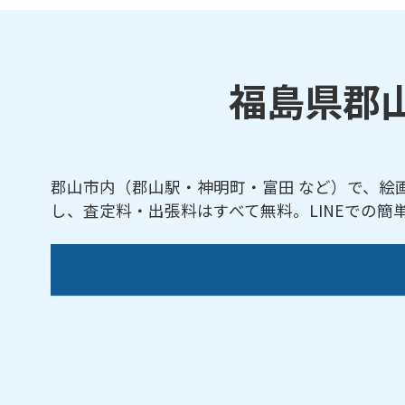
福島県郡
郡山市内（郡山駅・神明町・富田 など）で、絵
し、査定料・出張料はすべて無料。LINEでの
【対応地域】
赤木町／阿久津町／安積／安積荒井／安積荒
渕町／うねめ町／駅前／逢瀬町／大河原／大
田西／榧の木／川向／賀庄／喜久田町／北畑