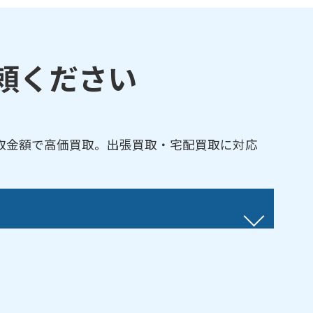
頼ください
取金額で高価買取。出張買取・宅配買取に対応
ぶくま台／荒井町／新屋敷／池ノ台／石塚／石
蒲倉町／上伊豆島／上亀田／上野山／亀田／亀
関谷地／湖南町／小原田／御前南／五百渕西／