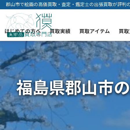
郡山市で絵画の高価買取・査定・鑑定士の出張買取が評判
はじめての方へ
買取実績
買取アイテム
買取
初めての美術品売却
絵画買取
3つの買取方法
東京店
会社概要
福島県郡山市の
骨董品買取
宅配・郵送買取
消費者志向自主宣言
YOUTUBE
西洋アンティーク買取
時価評価サービス
中国骨董品買取