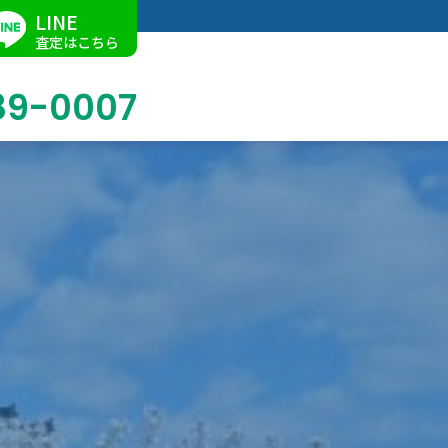
LINE
査定はこちら
89-0007
ブログ
掛軸買取
店舗での買取
名古屋店
求人情報
陶磁器・陶器買取
催事買取
Facebook
美術品・古美術品買取
ジュエリー・ウォッチ買取