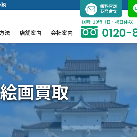
内
の獏
無料査定
お問合せ
容
を
10時~18時（日・祝日休み）
ス
0120-
方法
店舗案内
会社案内
キ
ッ
プ
よくあるご質問
現代アート買取
出張買取（無料）
大阪店
当社の特徴
絵画買取
茶道具買取
業者間オークション出品代行
instagram
彫刻・ブロンズ買取
工芸品買取