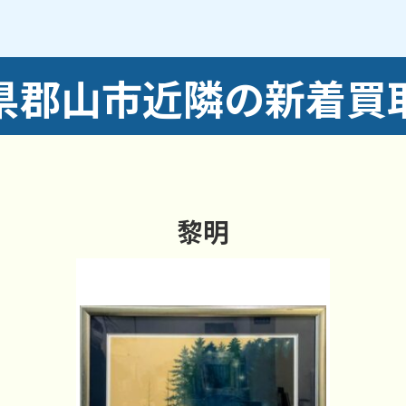
木／笹川／佐野良／静西／静町／島／清水台／下亀田／
村町／台新／大名艮／台東／長者／土瓜／堤／堤下町／
中ノ目／中町／名倉／名郷田／七ツ池町／並木／成山町
県郡山市近隣の新着買
前舘／深沢／深田台／富久山町／不動前／船場向／古川
田町／巳六段／向河原町／舞木町／本町／桃見台／八木
若葉町
水郡線／JR東北新幹線
黎明
田駅／郡山駅／郡山富田駅／中山宿駅／磐梯熱海駅／日
地域からのご依頼にも対応しております。