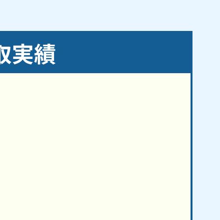
下白岩町／下舘野／昭和／白岩町／城清水／神
鶴見坦／東宿／富田西／富田東／富田町／豊田
／鳴神／西田町／芳賀／八作内／麓山／原中／
取実績
／古屋敷／方八町／細沼町／待池台／町東／松
橋／谷島町／谷地／安原町／谷地本町／八山田
和田駅／舞木駅／谷田川駅