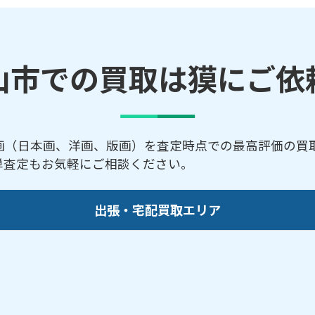
山市での買取は獏にご依
画（日本画、洋画、版画）を査定時点での最高評価の買
簡単査定もお気軽にご相談ください。
出張・宅配買取エリア
井本町／安積北井／安積町／朝日／愛宕町／熱海町／あ
平町／大槻町／大町／開成／香久池／柏山町／片平町／
／希望ケ丘／久留米／桑野／桑野北町／桑野清水台／小