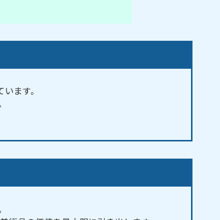
ています。
。
。