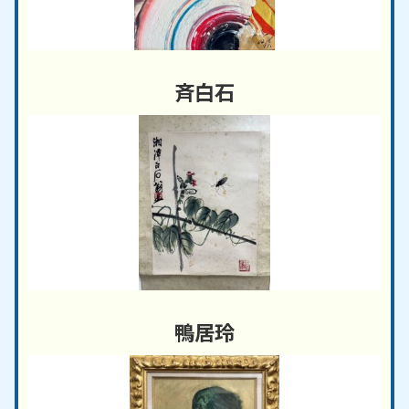
斉白石
鴨居玲