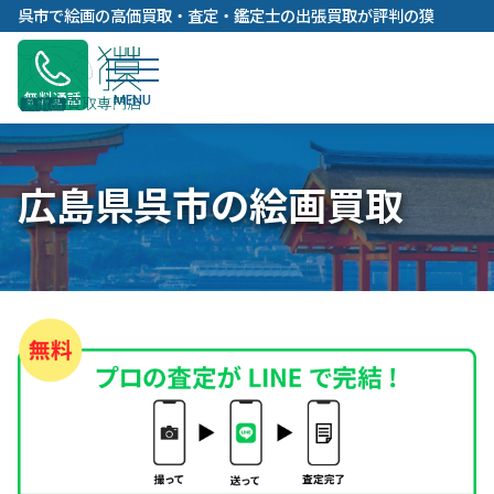
内
呉市で絵画の高価買取・査定・鑑定士の出張買取が評判の獏
容
を
ス
無料通話
キ
ッ
プ
広島県呉市の絵画買取