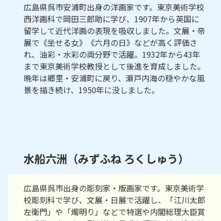
広島県呉市安浦町出身の洋画家です。東京美術学校
西洋画科で岡田三郎助に学び、1907年から英国に
留学して近代洋画の表現を吸収しました。文展・帝
展で《坐せる女》《六月の日》などが高く評価さ
れ、油彩・水彩の両分野で活躍。1932年から43年
まで東京美術学校教授として後進を育成しました。
晩年は郷里・安浦町に戻り、瀬戸内海の穏やかな風
景を描き続け、1950年に没しました。
水船六洲（みずふね ろくしゅう）
広島県呉市出身の彫刻家・版画家です。東京美術学
校彫刻科で学び、文展・日展で活躍し、「江川太郎
左衛門」や「燭明り」などで特選や内閣総理大臣賞