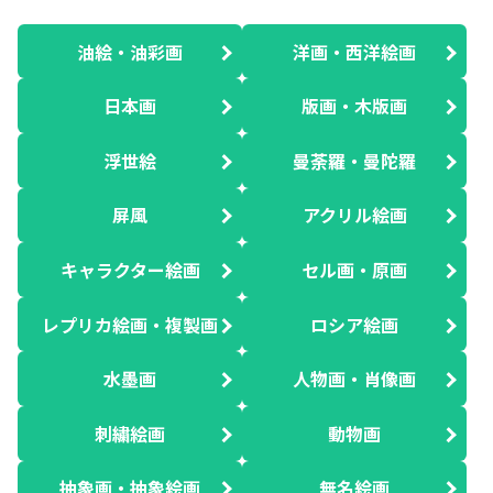
油絵・油彩画
洋画・西洋絵画
日本画
版画・木版画
浮世絵
曼荼羅・曼陀羅
屏風
アクリル絵画
キャラクター絵画
セル画・原画
レプリカ絵画・複製画
ロシア絵画
水墨画
人物画・肖像画
刺繍絵画
動物画
抽象画・抽象絵画
無名絵画