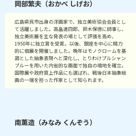
岡部繁夫（おかべ しげお）
広島県呉市出身の洋画家で、独立美術協会会員とし
て活躍しました。高畠達四郎、鈴木保徳に師事し、
独立美術展を主な発表の場として評価を高め、
1950年に独立賞を受賞。以後、銀座を中心に精力
的に個展を開催しました。晩年はモノクロームを基
調とした抽象表現へと深化し、とりわけプルシャン
ブルーを用いた内省的な画面で独自の境地を確立。
国際展や政府買上作品にも選ばれ、戦後日本抽象絵
画の一端を担った作家として知られます。
南薫造（みなみ くんぞう）