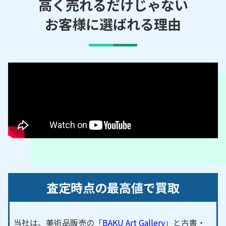
木町／江原町／大山町／押込／音戸町／海岸／蒲刈
高く売れるだけじゃない
町／上内神町／上長迫町／上二河町／上畑町／上平
お客様に選ばれる理由
原町／上山田町／狩留賀町／川尻町／神原町／北塩
屋町／倉橋町／警固屋／郷原町／郷町／幸町／三条
／三和町／汐見町／清水／下蒲刈町／下山田町／昭
和町／新宮町／神山／瀬戸見町／荘山田村／宝町／
中央／築地町／坪ノ内町／寺本町／天応／栃原町／
豊浜町／苗代町／中通／長迫町／長谷町／長ノ木町
／仁方町／二河峡町／二河町／西愛宕町／西片山町
／西川原石町／西塩屋町／西鹿田／西惣付町／西辰
川／西谷町／西中央／西畑町／西三津田町／野呂山
／晴海町／光町／東愛宕町／東片山町／東川原石町
／東塩屋町／東鹿田町／東惣付町／東辰川町／東中
央／東畑／東三津田町／平原町／広／伏原／船見町
査定時点の最高値で買取
／本通／本町／望地町／的場／溝路町／南辰川町／
見晴／宮原／室瀬町／焼山／安浦町／八幡町／山手
／弥生町／豊町／吉浦／両城／若葉町／和庄
当社は、美術品販売の「
BAKU Art Gallery
」と古書・