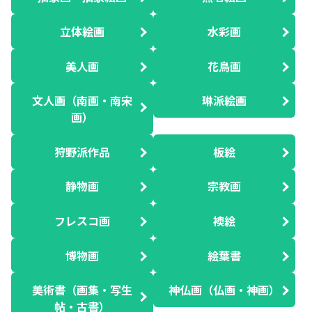
立体絵画
水彩画
美人画
花鳥画
文人画（南画・南宋
琳派絵画
画）
狩野派作品
板絵
静物画
宗教画
フレスコ画
襖絵
博物画
絵葉書
美術書（画集・写生
神仏画（仏画・神画）
帖・古書）