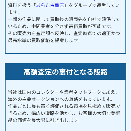
資料を扱う「
あらた古書店
」をグループで運営してい
【対応路線】
ます。
ＪＲ呉線
一部の作品に関して買取後の販売先を自社で確保して
いるため、中間業者を介さず高価買取が可能です。
【対応主要駅】
その販売力を査定額へ反映し、査定時点での適正かつ
呉駅／安芸阿賀駅／新広駅／広駅／仁方駅／安芸川
最高水準の買取価格を提案します。
尻駅／安登駅／安浦駅／風早駅／安芸津駅／吉浦駅
／かるが浜駅／天応駅／呉ポートピア駅／安芸幸崎
駅
高額査定の裏付となる販路
広島市
・東広島市・江田島市 など、周辺地域からの
ご依頼にも対応しております。
当社は国内のコレクターや業者ネットワークに加え、
海外の主要オークションへの販路をもっています。
作品ごとに最も高く評価される市場を見極めて販売で
きるため、幅広い販路を活かし、お客様の大切な美術
品の価値を最大限に引き出します。