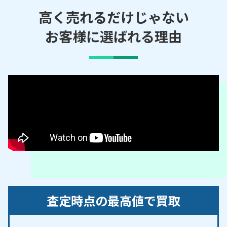
浦吉浜／宮上／宮下／門川／吉浜／吉浜福浦
高く売れるだけじゃない
お客様に選ばれる理由
【対応路線】
JR東海道本線
【対応主要駅】
湯河原駅
箱根町・真鶴町・
小田原市
など、周辺地域からのご
依頼にも対応しております。
査定時点の最高値で買取