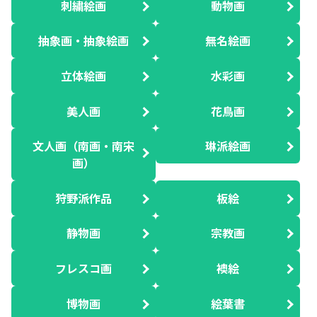
刺繍絵画
動物画
抽象画・抽象絵画
無名絵画
立体絵画
水彩画
美人画
花鳥画
文人画（南画・南宋
琳派絵画
画）
狩野派作品
板絵
静物画
宗教画
フレスコ画
襖絵
博物画
絵葉書