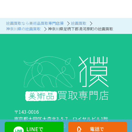
絵画買取なら美術品買取専門店獏
絵画買取
神奈川県の絵画買取
神奈川県足柄下郡湯河原町の絵画買取
〒143-0016
東京都大田区大森北3-5-7 ロイヤルビル1階
営業時間：10:00～18:00 定休日：日曜日・祝日
LINEで
電話で