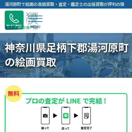
内
湯河原町で絵画の高価買取・査定・鑑定士の出張買取が評判の獏
容
を
ス
無料通話
キ
ッ
神奈川県足柄下郡湯河原町
プ
の絵画買取