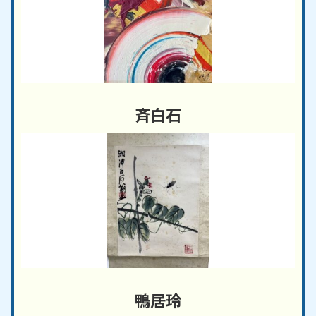
斉白石
鴨居玲