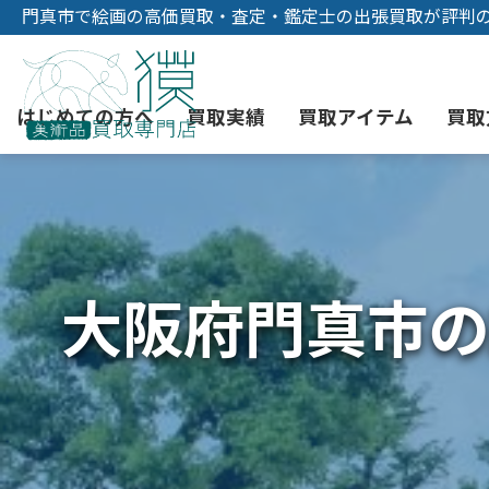
門真市で絵画の高価買取・査定・鑑定士の出張買取が評判
はじめての方へ
買取実績
買取アイテム
買取
初めての美術品売却
絵画買取
3つの買取方法
東京店
会社概要
大阪府門真市の
骨董品買取
宅配・郵送買取
消費者志向自主宣言
YOUTUBE
西洋アンティーク買取
時価評価サービス
中国骨董品買取