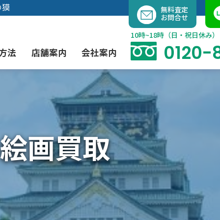
内
の獏
無料査定
お問合せ
容
を
10時~18時（日・祝日休み）
ス
0120-
方法
店舗案内
会社案内
キ
ッ
プ
よくあるご質問
現代アート買取
出張買取（無料）
大阪店
当社の特徴
絵画買取
茶道具買取
業者間オークション出品代行
instagram
彫刻・ブロンズ買取
工芸品買取