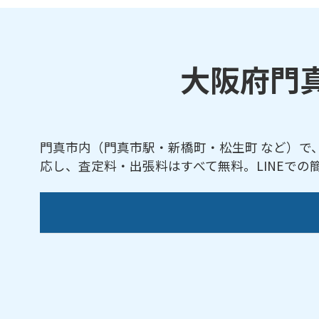
大阪府門
門真市内（門真市駅・新橋町・松生町 など）で
応し、査定料・出張料はすべて無料。LINEで
【対応地域】
朝日町／石原町／泉町／一番町／打越／打越
北島／北島東町／北島町／北巣本町／桑才新
垣町／新橋町／末広町／巣本町／千石東町／