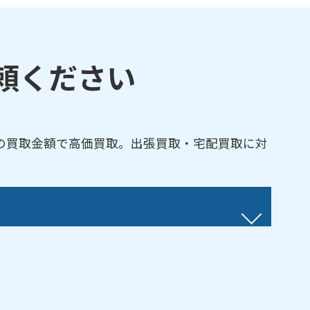
頼ください
の買取金額で高価買取。出張買取・宅配買取に対
門真／上島町／上野口町／岸和田／北岸和田／
頭／下島町／下馬伏町／小路町／常称寺町／城
口／野里町／浜町／速見町／ひえ島町／東江端