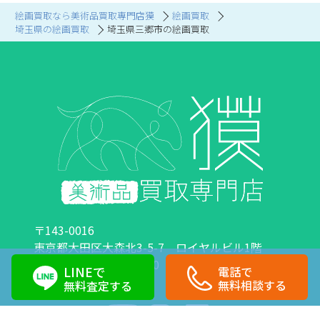
絵画買取なら美術品買取専門店獏
絵画買取
埼玉県の絵画買取
埼玉県三郷市の絵画買取
〒143-0016
東京都大田区大森北3-5-7 ロイヤルビル1階
営業時間：10:00～18:00 定休日：日曜日・祝日
LINEで
電話で
0120-89-0007
03-6423-1033
無料相談する
無料査定する