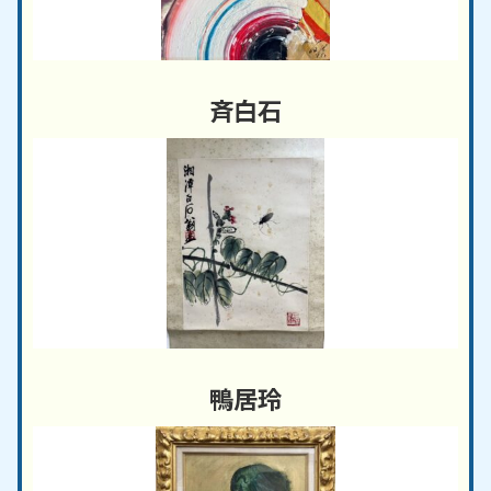
斉白石
鴨居玲