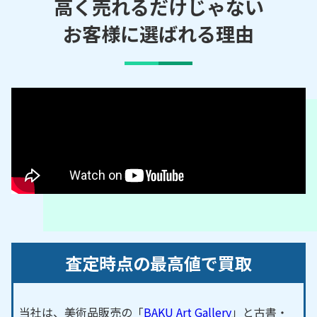
倉／上口／上彦川戸／上彦名／幸房／駒形／小谷堀
高く売れるだけじゃない
／栄／笹塚／さつき平／新三郷ららシティ／新和／
お客様に選ばれる理由
前間／高州／鷹野／田中新田／丹後／天神／戸ケ崎
／仁蔵／花和田／番匠免／半田／彦糸／彦江／彦音
／彦川戸／彦倉／彦沢／彦成／彦野／三郷／南蓮沼
／茂田井／谷口／谷中／寄巻／早稲田
【対応路線】
ＪＲ武蔵野線／つくばエクスプレス
【対応主要駅】
三郷駅／新三郷駅／三郷中央駅
八潮市・吉川市・
草加市
など、周辺地域からのご依
頼にも対応しております。
査定時点の最高値で買取
当社は、美術品販売の「
BAKU Art Gallery
」と古書・