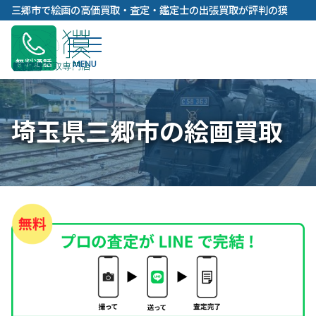
内
三郷市で絵画の高価買取・査定・鑑定士の出張買取が評判の獏
容
を
ス
無料通話
キ
ッ
プ
埼玉県三郷市の絵画買取