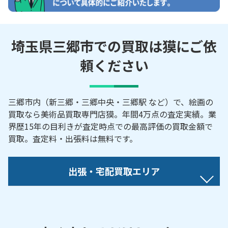
埼玉県三郷市での買取は獏にご依
頼ください
三郷市内（新三郷・三郷中央・三郷駅 など）で、絵画の
買取なら美術品買取専門店獏。年間4万点の査定実績。業
界歴15年の目利きが査定時点での最高評価の買取金額で
買取。査定料・出張料は無料です。
出張・宅配買取エリア
【対応地域】
東町／泉／市助／岩野木／後谷／采女／大広戸／鎌