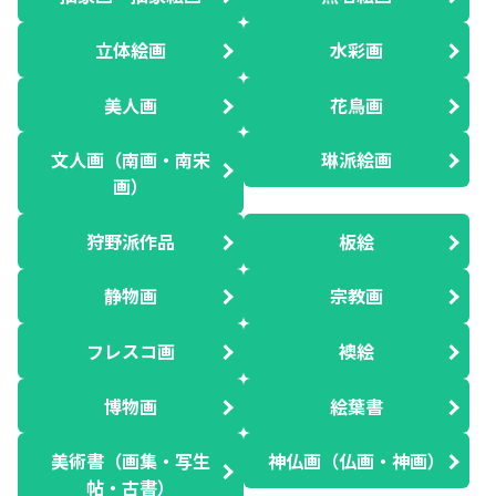
立体絵画
水彩画
美人画
花鳥画
文人画（南画・南宋
琳派絵画
画）
狩野派作品
板絵
静物画
宗教画
フレスコ画
襖絵
博物画
絵葉書
美術書（画集・写生
神仏画（仏画・神画）
帖・古書）