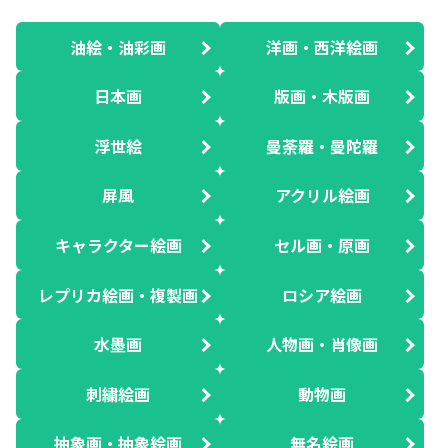
油絵・油彩画
洋画・西洋絵画
日本画
版画・木版画
浮世絵
曼荼羅・曼陀羅
屏風
アクリル絵画
キャラクター絵画
セル画・原画
レプリカ絵画・複製画
ロシア絵画
水墨画
人物画・肖像画
刺繍絵画
動物画
抽象画・抽象絵画
無名絵画