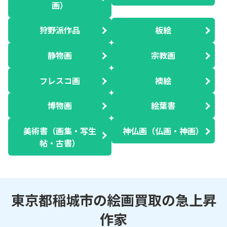
画）
狩野派作品
板絵
静物画
宗教画
フレスコ画
襖絵
博物画
絵葉書
美術書（画集・写生
神仏画（仏画・神画）
帖・古書）
東京都稲城市の絵画買取の急上昇
作家