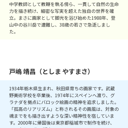
中学教師として教鞭を執る傍ら、一貫して自然の生命
力を描き続け、細密な写実を超えた独自の世界を確
立。まさに画家として脚光を浴び始めた1988年、登
山中の谷川岳で遭難し、38歳の若さで急逝しまし
た。
戸嶋 靖昌（としま やすまさ）
1934年栃木県生まれ、秋田県育ちの画家です。武蔵
野美術学校を卒業後、1974年にスペインへ渡り、グ
ラナダを拠点にバロック絵画の精神を追求しました。
「孤高のリアリズム」と称されるその画風は、対象の
魂までをも描き出すような深い精神性を宿していま
す。2000年に帰国後は東京都稲城市で制作を続け、