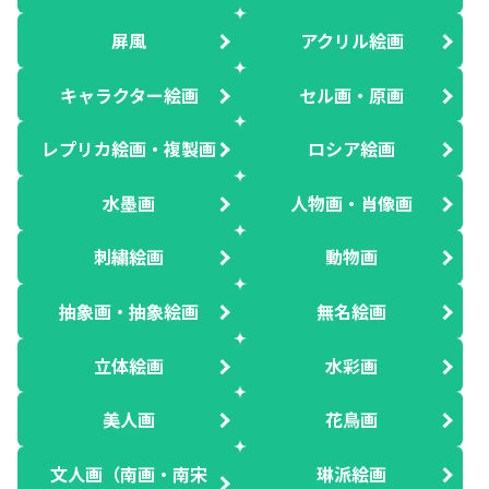
屏風
アクリル絵画
キャラクター絵画
セル画・原画
レプリカ絵画・複製画
ロシア絵画
水墨画
人物画・肖像画
刺繍絵画
動物画
抽象画・抽象絵画
無名絵画
立体絵画
水彩画
美人画
花鳥画
文人画（南画・南宋
琳派絵画