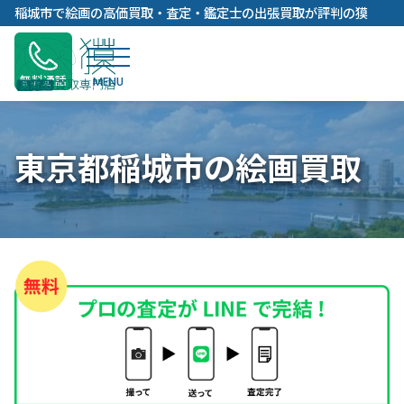
内
稲城市で絵画の高価買取・査定・鑑定士の出張買取が評判の獏
容
を
ス
無料通話
キ
ッ
プ
東京都稲城市の絵画買取