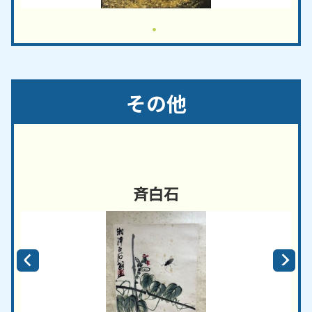
その他
斉白石