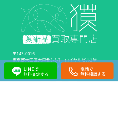
〒143-0016
東京都大田区大森北3-5-7 ロイヤルビル1階
営業時間：10:00～18:00 定休日：日曜日・祝日
LINEで
電話で
0120-89-0007
03-6423-1033
無料相談する
無料査定する
Copyright©株式会社獏 All Right Reserved.