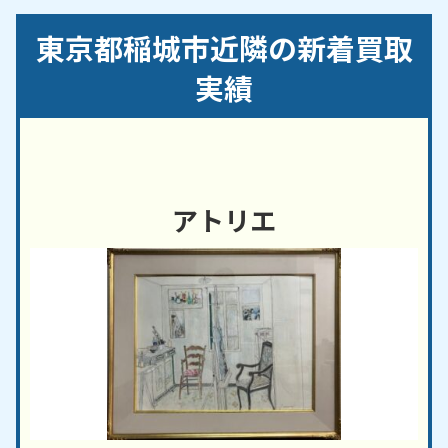
百村／矢野口／若葉台
東京都稲城市近隣の新着買取
【対応路線】
実績
ＪＲ南武線／京王相模原線
【対応主要駅】
南多摩駅／矢野口駅／稲城長沼駅／京王よみうりラ
ンド駅／稲城駅
アトリエ
調布市
・
府中市
・多摩市 など、周辺地域からのご依
頼にも対応しております。