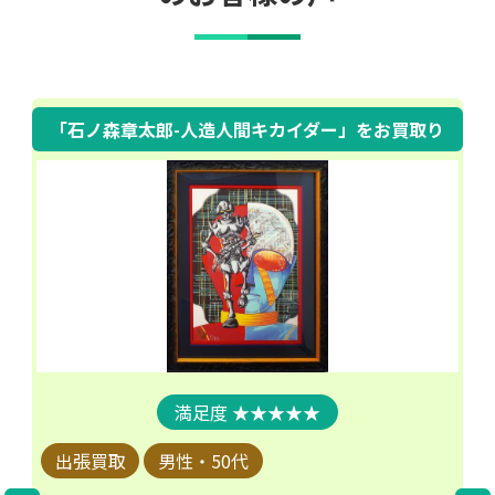
「石ノ森章太郎-人造人間キカイダー」
をお買取り
★★★★★
出張買取
男性・50代