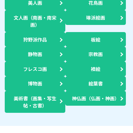
美人画
花鳥画
文人画（南画・南宋
琳派絵画
画）
狩野派作品
板絵
静物画
宗教画
フレスコ画
襖絵
博物画
絵葉書
美術書（画集・写生
神仏画（仏画・神画）
帖・古書）