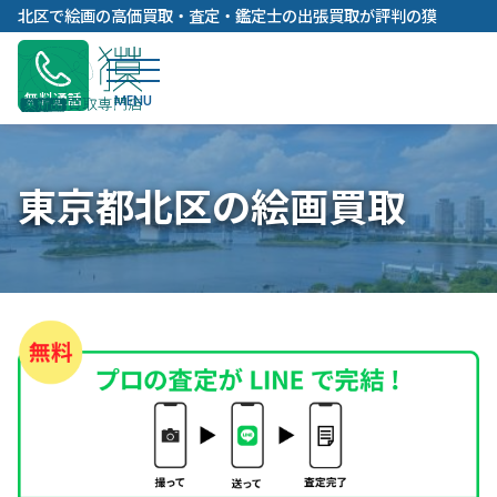
内
北区で絵画の高価買取・査定・鑑定士の出張買取が評判の獏
容
を
ス
無料通話
キ
ッ
プ
東京都北区の絵画買取