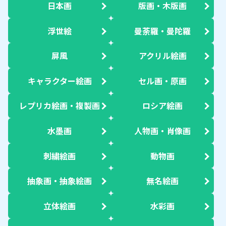
日本画
版画・木版画
浮世絵
曼荼羅・曼陀羅
屏風
アクリル絵画
キャラクター絵画
セル画・原画
レプリカ絵画・複製画
ロシア絵画
水墨画
人物画・肖像画
刺繍絵画
動物画
抽象画・抽象絵画
無名絵画
立体絵画
水彩画