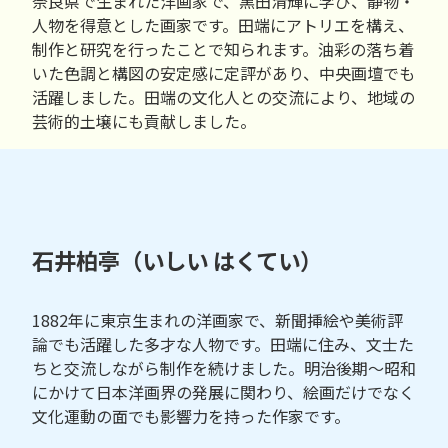
奈良県で生まれた洋画家で、黒田清輝に学び、静物・
人物を得意とした画家です。田端にアトリエを構え、
制作と研究を行ったことで知られます。油彩の落ち着
いた色調と構図の安定感に定評があり、中央画壇でも
活躍しました。田端の文化人との交流により、地域の
芸術的土壌にも貢献しました。
石井柏亭（いしい はくてい）
1882年に東京生まれの洋画家で、新聞挿絵や美術評
論でも活躍した多才な人物です。田端に住み、文士た
ちと交流しながら制作を続けました。明治後期〜昭和
にかけて日本洋画界の発展に関わり、絵画だけでなく
文化運動の面でも影響力を持った作家です。