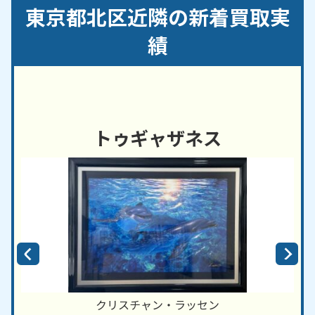
／岸町／桐ケ丘／栄町／志茂／十条台／昭和町／滝
東京都北区近隣の新着買取実
野川／田端／豊島／中里／中十条／西が丘／西ケ原
／堀船
績
【対応路線】
ＪＲ山手線／ＪＲ京浜東北線／ＪＲ東北本線／ＪＲ
埼京線／東京メトロ南北線
トゥギャザネス
【対応主要駅】
赤羽駅／王子駅／十条駅／田端駅／東十条駅／北赤
羽駅／赤羽岩淵駅／志茂駅／王子神谷駅／上中里駅
／西ヶ原駅／尾久駅／梶原駅／栄町駅／飛鳥山駅
足立区
・
板橋区
・
荒川区
など、周辺地域からのご依
頼にも対応しております。
クリスチャン・ラッセン