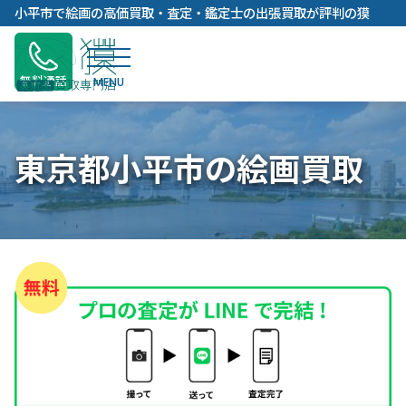
内
小平市で絵画の高価買取・査定・鑑定士の出張買取が評判の獏
容
を
ス
無料通話
キ
ッ
プ
東京都小平市の絵画買取