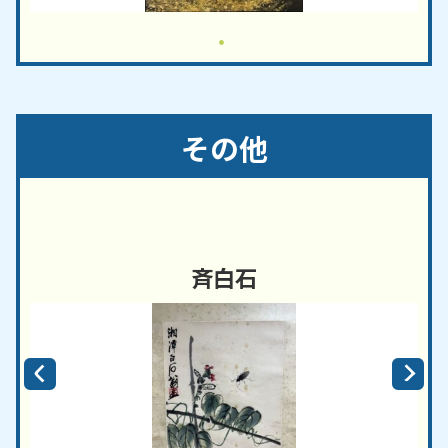
その他
斉白石