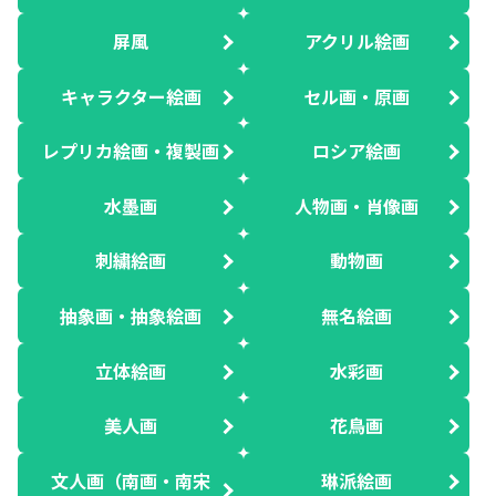
屏風
アクリル絵画
キャラクター絵画
セル画・原画
レプリカ絵画・複製画
ロシア絵画
水墨画
人物画・肖像画
刺繍絵画
動物画
抽象画・抽象絵画
無名絵画
立体絵画
水彩画
美人画
花鳥画
文人画（南画・南宋
琳派絵画