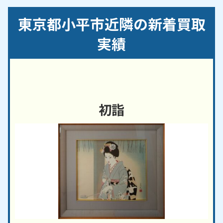
町／鈴木町／たかの台／津田町／天神町／中島町／
東京都小平市近隣の新着買取
仲町／花小金井／花小金井南町／美園町／御幸町／
回田町
実績
【対応路線】
ＪＲ武蔵野線／西武新宿線／西武拝島線／西武多摩
湖線／西武国分寺線
初詣
【対応主要駅】
新小平駅／小平駅／花小金井駅／小川駅／一橋学園
駅／青梅街道駅／鷹の台駅
小金井市
・
国分寺市
・
西東京市
など、周辺地域から
のご依頼にも対応しております。