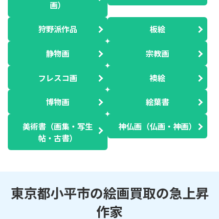
画）
狩野派作品
板絵
静物画
宗教画
フレスコ画
襖絵
博物画
絵葉書
美術書（画集・写生
神仏画（仏画・神画）
帖・古書）
東京都小平市の絵画買取の急上昇
作家