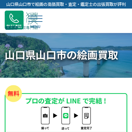
内
山口県山口市で絵画の高価買取・査定・鑑定士の出張買取が評判
容
の獏
を
ス
無料通話
キ
ッ
プ
山口県山口市の絵画買取