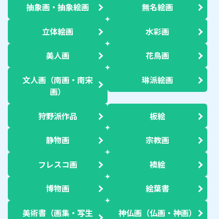
抽象画・抽象絵画
無名絵画
立体絵画
水彩画
美人画
花鳥画
文人画（南画・南宋
琳派絵画
画）
狩野派作品
板絵
静物画
宗教画
フレスコ画
襖絵
博物画
絵葉書
美術書（画集・写生
神仏画（仏画・神画）