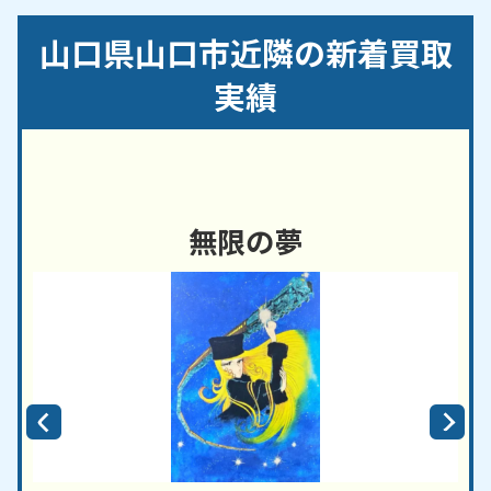
り／阿知須／阿東生雲中／石観音町／維新公園／泉
山口県山口市近隣の新着買取
町／糸米／今井町／後河原／駅通り／江崎／江良／
円政寺／大市町／大内長野／大手町／大殿大路／荻
実績
町／小郡維新町／折本／嘉川／春日町／金古曽町／
上宇野令／上小鯖／上竪小路／上天花町／亀山町／
神田町／木町／楠木町／久保小路／熊野町／黒川／
香山町／黄金町／米屋町／幸町／桜畠
無限の夢
【対応路線】
ＪＲ山陽本線／ＪＲ宇部線／ＪＲ山口線
【対応主要駅】
山口駅／新山口駅／上山口駅／四辻駅／本由良駅／
嘉川駅／阿知須駅／岩倉駅／周防佐山駅／深溝駅／
上嘉川駅／大歳駅／周防下郷駅／仁保津駅／上郷駅
／篠目駅／長門峡駅／鍋倉駅／仁保駅／名草駅／渡
川駅／宮野駅／地福駅／船平山駅／湯田温泉駅／矢