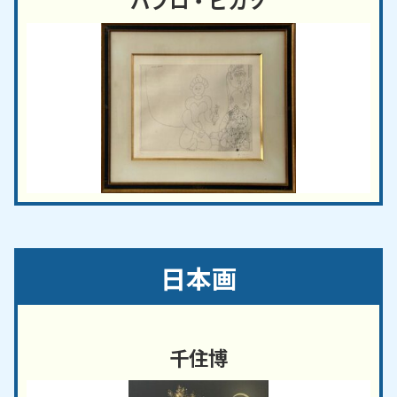
パブロ・ピカソ
日本画
千住博