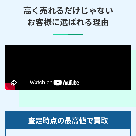
畑／稲干場／犬山／井ノ元／今井／杁下／岩穴／岩
高く売れるだけじゃない
田／牛岩／内久保／内田東町／内屋敷／梅坪／裏之
お客様に選ばれる理由
門／裏山／追分／追分東／大洞／落添／垣ノ内／柿
畑／角池／上榎島／上坂町／上野／上野新町／上ノ
田／上舞台／烏杜／観音浦／楽田青塚／楽田安師／
楽田一色浦／楽田今村／楽田内久保／楽田打越／楽
田大橋／楽田勝部前／楽田上沼／楽田小針／楽田地
蔵池／楽田大円／楽田鶴池／楽田天神／楽田長塚西
／楽田長塚東／楽田西浦／楽田西野／楽田巾／楽田
原西／楽田原東／楽田東追分／楽田三ツ塚／楽田山
ノ田／北浦／北大橋／北古券／北高根／北大門／北
之門／北平塚／北洞／喜六屋敷／九左エ門廻り／倉
曽洞／栗栖／栗林／小路／木津／小洞／郷中／郷西
／郷東／五反田／御殿屋敷／五郎丸／五郎丸東／五
査定時点の最高値で買取
郎丸二タ俣／佐ケ瀬／鷺山／四季の丘／篠平／下榎
島／下小針／下沼／下舞台／下屋敷／城山／新川／