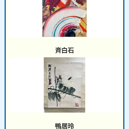
斉白石
鴨居玲