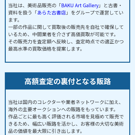
十三塚／常福寺洞／善師野／善師野台／惣作／高坪
当社は、美術品販売の「
BAKU Art Gallery
」と古書・
／高根／太吉屋敷／田口／大上戸／大門／長者町／
資料を扱う「
あらた古書店
」をグループで運営してい
継鹿尾／土取／堤下／寺西／寺洞／天王前／天神町
ます。
一部の作品に関して買取後の販売先を自社で確保して
／塔野地／塔野地北／塔野地杉／塔野地西／富岡／
いるため、中間業者を介さず高価買取が可能です。
富岡新町／富岡東／富岡南／外屋敷／鳥屋越／堂屋
その販売力を査定額へ反映し、査定時点での適正かつ
敷／中唐曽／中切／中小針／仲畑／中道／仲屋敷／
最高水準の買取価格を提案します。
中山町／七ツ屋／西片草／西唐曽／西北野／西桑原
／西古券／西大円／西野／西洞／ニタ田／二本木／
野田／野中／白山洞／羽黒／羽黒朝日／羽黒稲葉西
／羽黒稲葉東／羽黒起／羽黒恩田島／羽黒菊川／羽
高額査定の裏付となる販路
黒栄／羽黒桜海道／羽黒新赤坂／羽黒新田／羽黒新
外山／羽黒摺墨／羽黒惣境／羽黒高橋／羽黒堂前／
羽黒成海西／羽黒成海南／羽黒鉾添／羽黒安戸西／
当社は国内のコレクターや業者ネットワークに加え、
羽黒安戸南／羽黒余町／橋爪／橋爪東／蓮池／八曽
海外の主要オークションへの販路をもっています。
作品ごとに最も高く評価される市場を見極めて販売で
／八反田／巾前／巾廻り／番前／東片草／東唐曽／
きるため、幅広い販路を活かし、お客様の大切な美術
東北野／東桑原／東古券／東大円／平塚／笛田／富
品の価値を最大限に引き出します。
士山／舟田／前田面／前並／前原／前原味鹿／前原