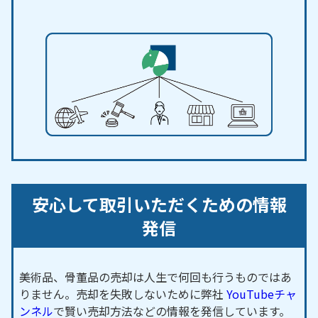
西／前原南／松本町／的場／丸山天白町／南大橋／
南古券／南高根／宮裏／宮浦／宮西／宮東／宮山／
向田／向山／もえぎケ丘／元散前／桃山台／薬師浦
／薬師前／焼野／屋敷裏／藪ケ洞／藪畔／山神／山
崎西／山ノ田／山ノ田腰／山ノ鼻／横町／林吾塚／
若宮／早稲田
【対応路線】
名鉄犬山線／名鉄広見線／名鉄小牧線
【対応主要駅】
安心して取引いただくための情報
犬山駅／犬山遊園駅／犬山口駅／楽田駅／羽黒駅／
発信
富岡前駅／善師野駅
春日井市
・
小牧市
・扶桑町 など、周辺地域からのご
依頼にも対応しております。
美術品、骨董品の売却は人生で何回も行うものではあ
りません。売却を失敗しないために弊社
YouTubeチャ
ンネル
で賢い売却方法などの情報を発信しています。