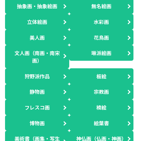
抽象画・抽象絵画
無名絵画
立体絵画
水彩画
美人画
花鳥画
文人画（南画・南宋
琳派絵画
画）
狩野派作品
板絵
静物画
宗教画
フレスコ画
襖絵
博物画
絵葉書
美術書（画集・写生
神仏画（仏画・神画）