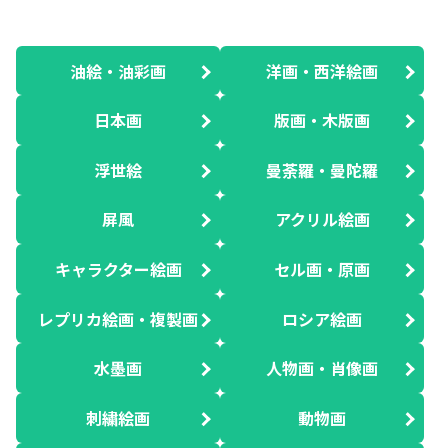
油絵・油彩画
洋画・西洋絵画
日本画
版画・木版画
浮世絵
曼荼羅・曼陀羅
屏風
アクリル絵画
キャラクター絵画
セル画・原画
レプリカ絵画・複製画
ロシア絵画
水墨画
人物画・肖像画
刺繍絵画
動物画