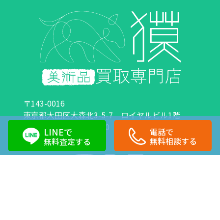
〒143-0016
東京都大田区大森北3-5-7 ロイヤルビル1階
営業時間：10:00～18:00 定休日：日曜日・祝日
LINEで
電話で
0120-89-0007
03-6423-1033
無料相談する
無料査定する
Copyright©株式会社獏 All Right Reserved.