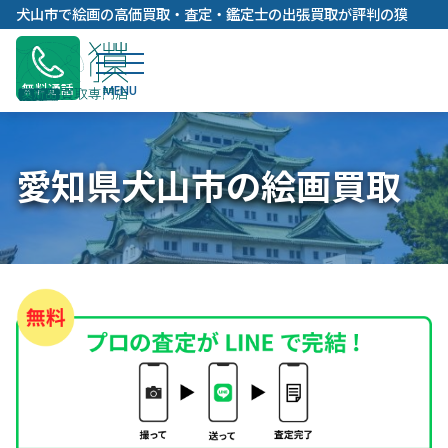
内
犬山市で絵画の高価買取・査定・鑑定士の出張買取が評判の獏
容
を
ス
無料通話
キ
ッ
プ
愛知県犬山市の絵画買取