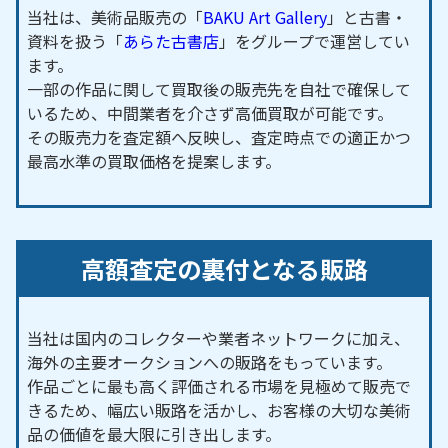
【対応主要駅】
当社は、美術品販売の「
BAKU Art Gallery
」と古書・
小牧駅／田県神社前駅／味岡駅／小牧口駅／小牧原
資料を扱う「
あらた古書店
」をグループで運営してい
駅
ます。
一部の作品に関して買取後の販売先を自社で確保して
春日井市
・
犬山市
・江南市 など、周辺地域からのご
いるため、中間業者を介さず高価買取が可能です。
依頼にも対応しております。
その販売力を査定額へ反映し、査定時点での適正かつ
最高水準の買取価格を提案します。
高額査定の裏付となる販路
当社は国内のコレクターや業者ネットワークに加え、
海外の主要オークションへの販路をもっています。
作品ごとに最も高く評価される市場を見極めて販売で
きるため、幅広い販路を活かし、お客様の大切な美術
品の価値を最大限に引き出します。