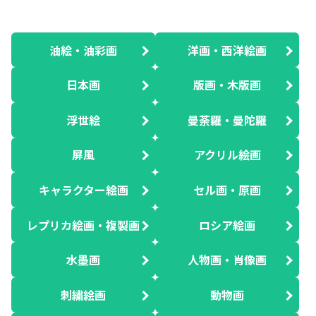
油絵・油彩画
洋画・西洋絵画
日本画
版画・木版画
浮世絵
曼荼羅・曼陀羅
屏風
アクリル絵画
キャラクター絵画
セル画・原画
レプリカ絵画・複製画
ロシア絵画
水墨画
人物画・肖像画
刺繍絵画
動物画