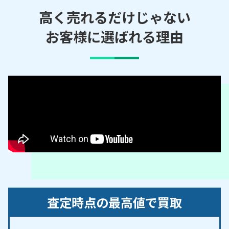
原／応時／大草／大山／小針／掛割町／春日寺／上
高く売れるだけじゃない
末／河内屋新田／川西／北外山／久保／久保一色／
お客様に選ばれる理由
久保新町／久保本町／郷中／郷西町／古雅／小木／
小牧／小牧原／小牧原新田／小松寺／桜井／桜井本
町／篠岡／下小針天神／下小針中島／下末／常普請
／城山／新小木／新町／外堀／高根／田県町／多気
中町／多気東町／多気西町／多気南町／多気北町／
中央／寺西／長治町／西島町／西之島／野口／林／
光ケ丘／東／東新町／東田中／藤島／藤島町／二重
堀／舟津／文津／堀の内／本庄／間々／間々原新田
／間々本町／三ツ渕／三ツ渕原新田／緑町／南外山
／村中／村中新町／元町／桃ケ丘／安田町／山北町
／弥生町／横内／葭原／若草町
【対応路線】
査定時点の最高値で買取
名鉄小牧線