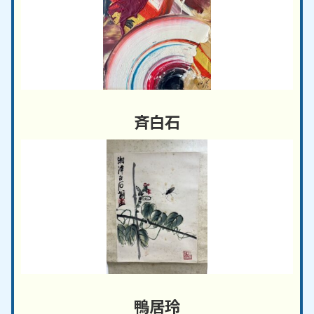
斉白石
鴨居玲