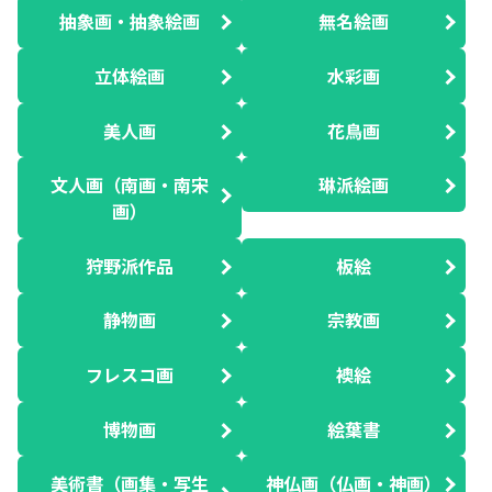
抽象画・抽象絵画
無名絵画
立体絵画
水彩画
美人画
花鳥画
文人画（南画・南宋
琳派絵画
画）
狩野派作品
板絵
静物画
宗教画
フレスコ画
襖絵
博物画
絵葉書
美術書（画集・写生
神仏画（仏画・神画）