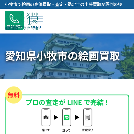
内
小牧市で絵画の高価買取・査定・鑑定士の出張買取が評判の獏
容
を
ス
無料通話
キ
ッ
プ
愛知県小牧市の絵画買取