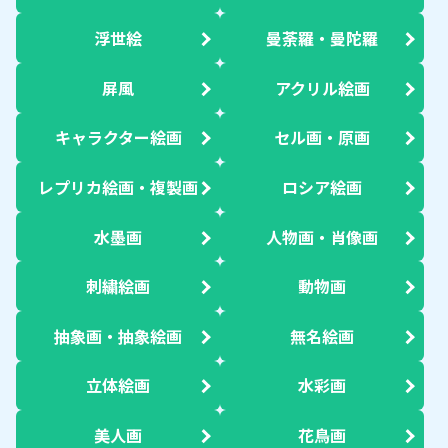
浮世絵
曼荼羅・曼陀羅
屏風
アクリル絵画
キャラクター絵画
セル画・原画
レプリカ絵画・複製画
ロシア絵画
水墨画
人物画・肖像画
刺繍絵画
動物画
抽象画・抽象絵画
無名絵画
立体絵画
水彩画
美人画
花鳥画