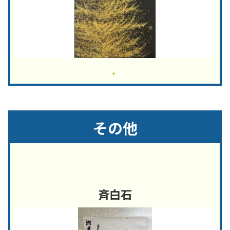
その他
斉白石