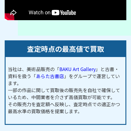
／東白坂町／東寺山町／東十三塚町／東長根町／東
拝戸町／東菱野町／東本地町／東本町／東洞町／東
松山町／東安戸町／東山路町／東山町／東横山町／
東吉田町／菱野台／菱野町／日の出町／ひまわり台
／平町／広久手町／広之田町／深川町／福元町／ふ
じの台／弁天町／本郷町／坊金町／前田町／孫田町
査定時点の最高値で買取
／松原町／三沢町／みずの坂／見付町／緑町／水無
瀬町／南東町／南ケ丘町／南白坂町／南仲之切町／
南菱野町／南山口町／南山町／美濃池町／宮里町／
当社は、美術品販売の「
BAKU Art Gallery
」と古書・
資料を扱う「
あらた古書店
」をグループで運営してい
宮地町／宮脇町／元町／門前町／矢形町／薬師町／
ます。
安戸町／八床町／屋戸町／柳ケ坪町／山口町／山路
一部の作品に関して買取後の販売先を自社で確保して
町／やまて坂／山手町／山の田町／山脇町／湯之根
いるため、中間業者を介さず高価買取が可能です。
町／ゆりの台／吉野町／余床町／若宮町
その販売力を査定額へ反映し、査定時点での適正かつ
最高水準の買取価格を提案します。
【対応路線】
名鉄瀬戸線／愛知環状鉄道