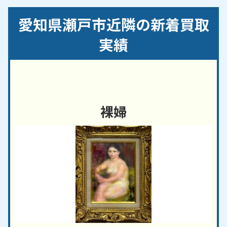
干町／穴田町／池田町／石田町／泉町／市場町／銀
愛知県瀬戸市近隣の新着買取
杏木町／一里塚町／井戸金町／今池町／今林町／井
山町／岩屋町／上之山町／内田町／馬ケ城町／蛭子
実績
町／追分町／王子沢町／大坂町／大坪町／小金町／
小田妻町／落合町／海上町／掛下町／片草町／鐘場
町／鹿乗町／窯神町／窯町／窯元町／神川町／上品
野町／上陣屋町／上ノ切町／上半田川町／上本町／
上松山町／上水野町／上山路町／川合町／川北町／
裸婦
川西町／川端町／川平町／ききょう台／北浦町／北
丘町／北白坂町／北松山町／北みずの坂／北山町／
北脇町／共栄通／京町／熊野町／蔵所町／效範町／
小坂町／古瀬戸町／小空町／瘤木町／駒前町／紺屋
田町／五位塚町／幸町／坂上町／栄町／さつき台／
塩草が丘／塩草町／品野町／下陣屋町／下半田川町
／白岩町／白坂町／城ケ根町／城屋敷町／新郷町／
新田町／進陶町／新道町／新明町／十軒町／定光寺