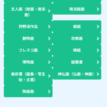
文人画（南画・南宋
琳派絵画
画）
狩野派作品
板絵
静物画
宗教画
フレスコ画
襖絵
博物画
絵葉書
美術書（画集・写生
神仏画（仏画・神画）
帖・古書）
陶板画