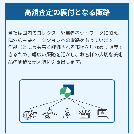
【対応主要駅】
尾張瀬戸駅／瀬戸市駅／瀬戸市役所前駅／瀬戸口駅
高額査定の裏付となる販路
／新瀬戸駅／山口駅／中水野駅／水野駅
豊田市
・尾張旭市・
春日井市
など、周辺地域からの
当社は国内のコレクターや業者ネットワークに加え、
ご依頼にも対応しております。
海外の主要オークションへの販路をもっています。
作品ごとに最も高く評価される市場を見極めて販売で
きるため、幅広い販路を活かし、お客様の大切な美術
品の価値を最大限に引き出します。