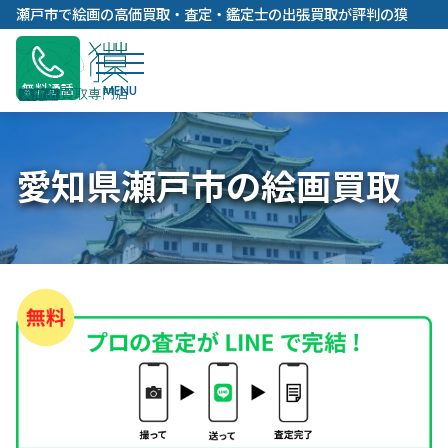
内
瀬戸市で絵画の高価買取・査定・鑑定士の出張買取が評判の獏
容
を
ス
無料通話
キ
ッ
プ
愛知県瀬戸市の絵画買取