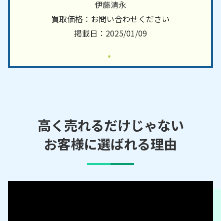
町／水南町／水北町／末広町／杉塚町／須原町／す
伊藤清永
みれ台／せいれい町／背戸側町／瀬戸口町／惣作町
買取価格：お問い合わせください
／曽野町／祖母懐町／太子町／高根町／宝ケ丘町／
掲載日：2025/01/09
滝之湯町／凧山町／田中町／田端町／台六町／寺本
町／陶栄町／陶原町／東郷町／藤四郎町／陶生町／
陶本町／東明町／鳥原町／道泉町／苗場町／仲切町
／仲郷町／中品野町／中白坂町／中畑町／仲洞町／
中水野町／中山町／西茨町／西印所町／西追分町／
西窯町／西蔵所町／西古瀬戸町／西米泉町／西郷町
高く売れるだけじゃない
／西権現町／西白坂町／西谷町／西寺山町／西十三
塚町／西長根町／西拝戸町／西原町／西本地町／西
お客様に選ばれる理由
本町／西洞町／西松山町／西山路町／西山町／西吉
田町／西脇町／萩殿町／はぎの台／萩山台／白山町
／巡間町／長谷口町／幡中町／幡西町／幡野町／幡
山町／八王子町／八幡台／八幡町／刎田町／羽根町
／原山台／原山町／針原町／春雨町／東赤重町／東
茨町／東印所町／東古瀬戸町／東米泉町／東権現町