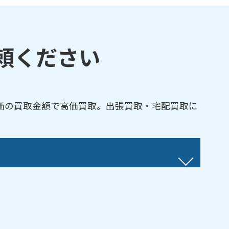
頼ください
価の買取金額で高価買取。出張買取・宅配買取に
路／オタモイ／勝納町／桂岡町／幸／堺町／桜
高島／築港／手宮／天狗山／天神／富岡／豊川
町／見晴町／最上／桃内／山田町／蘭島／若竹