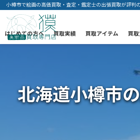
小樽市で絵画の高価買取・査定・鑑定士の出張買取が評判
はじめての方へ
買取実績
買取アイテム
買取
初めての美術品売却
絵画買取
3つの買取方法
東京店
会社概要
北海道小樽市の
骨董品買取
宅配・郵送買取
消費者志向自主宣言
YOUTUBE
西洋アンティーク買取
時価評価サービス
中国骨董品買取