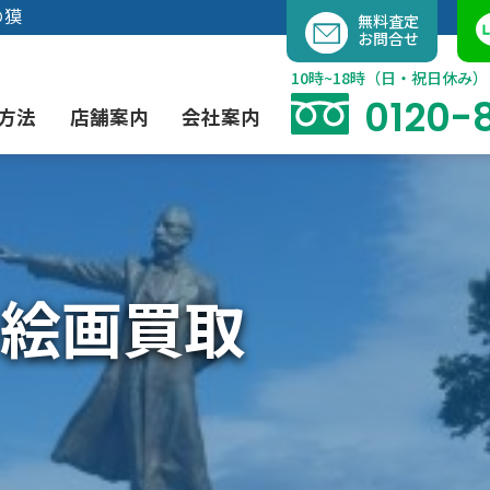
内
の獏
無料査定
お問合せ
容
を
10時~18時（日・祝日休み）
ス
0120-
方法
店舗案内
会社案内
キ
ッ
プ
よくあるご質問
現代アート買取
出張買取（無料）
大阪店
当社の特徴
絵画買取
茶道具買取
業者間オークション出品代行
instagram
彫刻・ブロンズ買取
工芸品買取