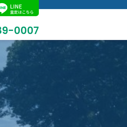
LINE
査定はこちら
89-0007
ブログ
掛軸買取
店舗での買取
名古屋店
求人情報
陶磁器・陶器買取
催事買取
Facebook
美術品・古美術品買取
ジュエリー・ウォッチ買取