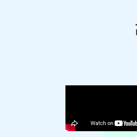
町／若松
【対応路線】
ＪＲ函館本線／小樽天狗山ロープウエイ
【対応主要駅】
小樽駅／南小樽駅／蘭島駅／小樽築港駅／銭
札幌市
・余市町・仁木町 など、周辺地域から