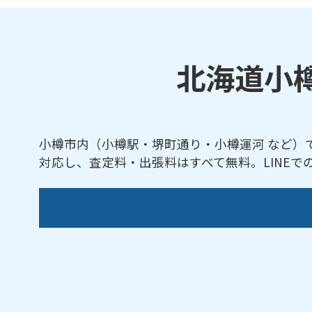
北海道小
小樽市内（小樽駅・堺町通り・小樽運河 など）
対応し、査定料・出張料はすべて無料。LINE
【対応地域】
相生町／赤岩／旭町／朝里／朝里川温泉／有
／潮見台／塩谷／東雲町／清水町／祝津／新
町／長橋／錦町／信香町／花園／張碓町／春