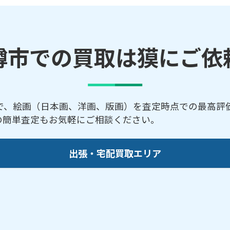
樽市での買取は獏にご依
で、絵画（日本画、洋画、版画）を査定時点での最高評
での簡単査定もお気軽にご相談ください。
出張・宅配買取エリア
幌町／石山町／稲穂／入船／色内／梅ケ枝町／奥沢／忍
光／新光町／新富町／末広町／住ノ江／住吉町／銭函／
香町／船浜町／星野町／望洋台／真栄／松ケ枝／緑／港