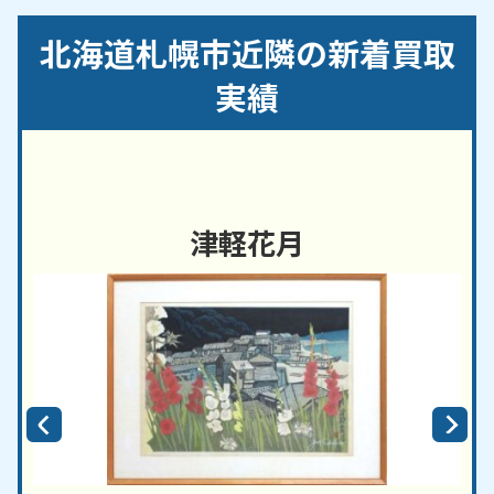
／厚別区／手稲区／清田区
北海道札幌市近隣の新着買取
【対応路線】
実績
函館本線／千歳線／札沼線（学園都市線）／札幌市
営地下鉄南北線／札幌市営地下鉄東西線
【対応主要駅】
札幌駅／苗穂駅／琴似駅／桑園駅／白石駅／厚別駅
津軽花月
／新札幌駅／八軒駅／新琴似駅／太平駅／麻生駅／
北24条駅／大通駅／さっぽろ駅／円山公園駅／琴似
駅（地下鉄）／新さっぽろ駅（地下鉄）
小樽市・千歳市・江別市 など、周辺地域からのご依
頼にも対応しております。