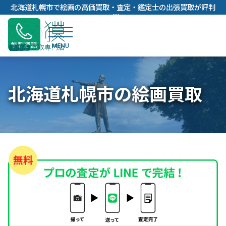
内
北海道札幌市で絵画の高価買取・査定・鑑定士の出張買取が評判
容
の獏
を
ス
無料通話
キ
ッ
プ
北海道札幌市の絵画買取