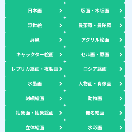
日本画
版画・木版画
浮世絵
曼荼羅・曼陀羅
屏風
アクリル絵画
キャラクター絵画
セル画・原画
レプリカ絵画・複製画
ロシア絵画
水墨画
人物画・肖像画
刺繍絵画
動物画
抽象画・抽象絵画
無名絵画
立体絵画
水彩画