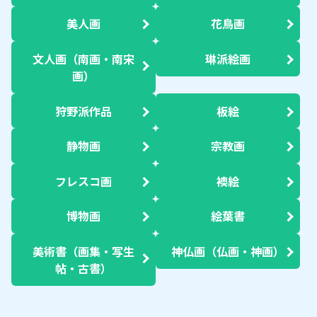
美人画
花鳥画
文人画（南画・南宋
琳派絵画
画）
狩野派作品
板絵
静物画
宗教画
フレスコ画
襖絵
博物画
絵葉書
美術書（画集・写生
神仏画（仏画・神画）
帖・古書）