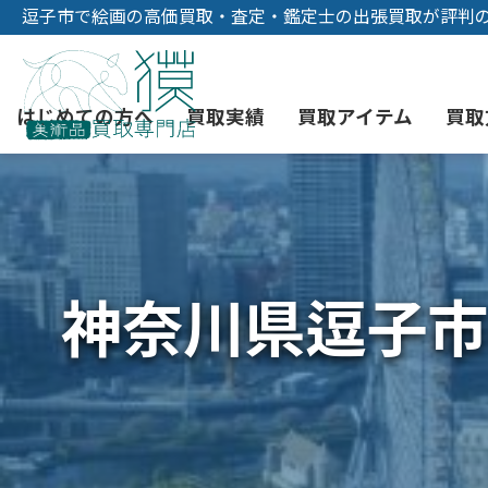
逗子市で絵画の高価買取・査定・鑑定士の出張買取が評判
はじめての方へ
買取実績
買取アイテム
買取
初めての美術品売却
絵画買取
3つの買取方法
東京店
会社概要
神奈川県逗子市
骨董品買取
宅配・郵送買取
消費者志向自主宣言
YOUTUBE
西洋アンティーク買取
時価評価サービス
中国骨董品買取