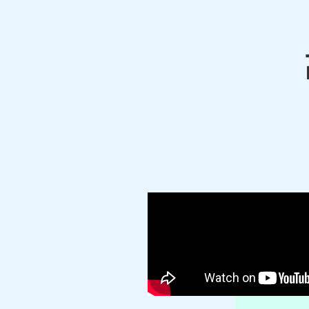
JR横須賀線／JR湘南新宿ライン／京急逗子線
【対応主要駅】
逗子駅／東逗子駅／新逗子駅／神武寺駅
鎌倉市
・
横浜市
・
横須賀市
など、周辺地域か