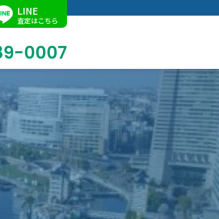
LINE
査定はこちら
89-0007
ブログ
掛軸買取
店舗での買取
名古屋店
求人情報
陶磁器・陶器買取
催事買取
Facebook
美術品・古美術品買取
ジュエリー・ウォッチ買取