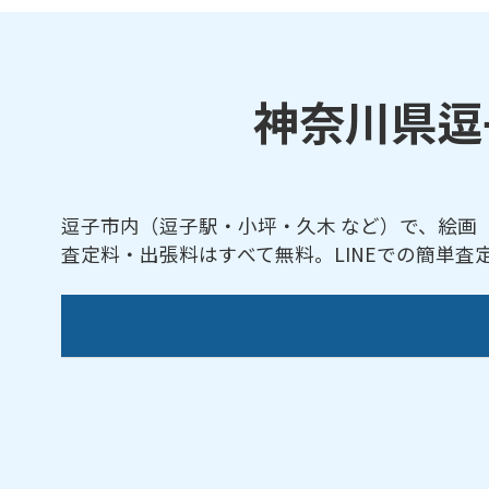
神奈川県逗
逗子市内（逗子駅・小坪・久木 など）で、絵画
査定料・出張料はすべて無料。LINEでの簡単
【対応地域】
池子／小坪／桜山／新宿／逗子／沼間／久木
【対応路線】