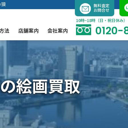
内
の獏
無料査定
お問合せ
容
を
10時~18時（日・祝日休み）
ス
0120-
方法
店舗案内
会社案内
キ
ッ
プ
よくあるご質問
現代アート買取
出張買取（無料）
大阪店
当社の特徴
の絵画買取
茶道具買取
業者間オークション出品代行
instagram
彫刻・ブロンズ買取
工芸品買取