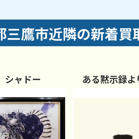
王井の頭線
都三鷹市近隣の新着買
からのご依頼にも対応しております。
シャドー
ある黙示録よ