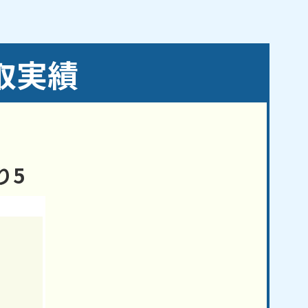
取実績
り5