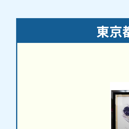
ＪＲ総武線／ＪＲ中央線／ＪＲ中央本線／京
【対応主要駅】
三鷹駅／井の頭公園駅／三鷹台駅
東京
武蔵野市
・
調布市
・
小金井市
など、周辺地域