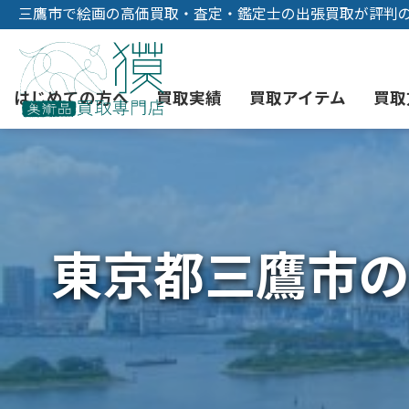
三鷹市で絵画の高価買取・査定・鑑定士の出張買取が評判
はじめての方へ
買取実績
買取アイテム
買取
初めての美術品売却
絵画買取
3つの買取方法
東京店
会社概要
東京都三鷹市の
骨董品買取
宅配・郵送買取
消費者志向自主宣言
YOUTUBE
西洋アンティーク買取
時価評価サービス
中国骨董品買取