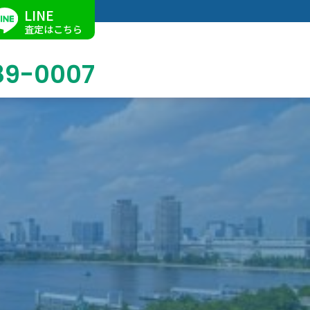
LINE
査定はこちら
89-0007
ブログ
掛軸買取
店舗での買取
名古屋店
求人情報
陶磁器・陶器買取
催事買取
Facebook
美術品・古美術品買取
ジュエリー・ウォッチ買取