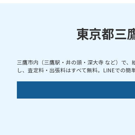
東京都三
三鷹市内（三鷹駅・井の頭・深大寺 など）で、
し、査定料・出張料はすべて無料。LINEでの
【対応地域】
井口／井の頭／大沢／上連雀／北野／下連雀
【対応路線】