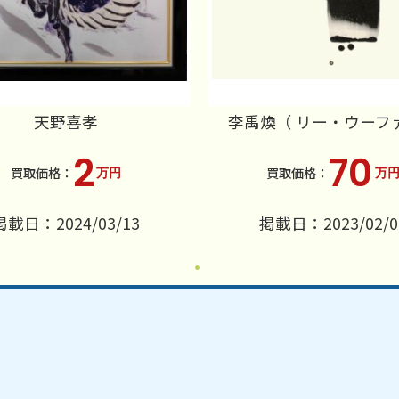
天野喜孝
李禹煥（ リー・ウーフ
2
70
万円
万
掲載日：2024/03/13
掲載日：2023/02/0