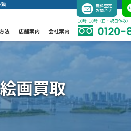
内
の獏
無料査定
お問合せ
容
を
10時~18時（日・祝日休み）
ス
0120-
方法
店舗案内
会社案内
キ
ッ
プ
よくあるご質問
現代アート買取
出張買取（無料）
大阪店
当社の特徴
絵画買取
茶道具買取
業者間オークション出品代行
instagram
彫刻・ブロンズ買取
工芸品買取