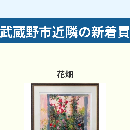
武多摩川線
武蔵野市近隣の新着
からのご依頼にも対応しております。
花畑