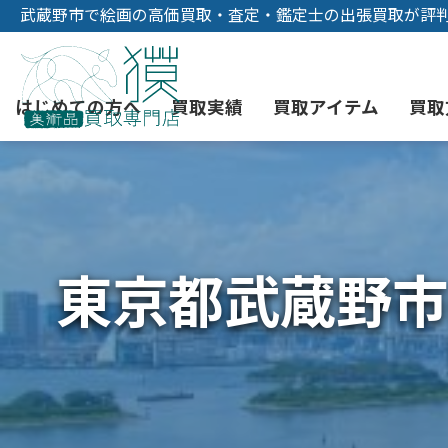
武蔵野市で絵画の高価買取・査定・鑑定士の出張買取が評
はじめての方へ
買取実績
買取アイテム
買取
初めての美術品売却
絵画買取
3つの買取方法
東京店
会社概要
東京都武蔵野市
骨董品買取
宅配・郵送買取
消費者志向自主宣言
YOUTUBE
西洋アンティーク買取
時価評価サービス
中国骨董品買取