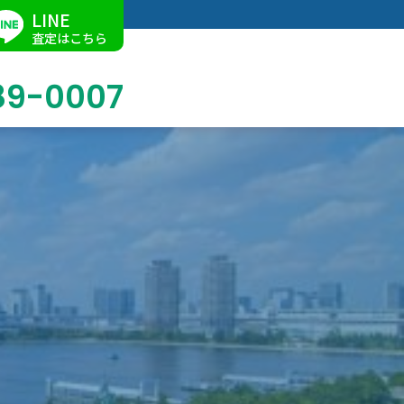
LINE
査定はこちら
89-0007
ブログ
掛軸買取
店舗での買取
名古屋店
求人情報
陶磁器・陶器買取
催事買取
Facebook
美術品・古美術品買取
ジュエリー・ウォッチ買取