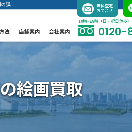
内
判の獏
無料査定
お問合せ
容
を
10時~18時（日・祝日休み）
ス
0120-
方法
店舗案内
会社案内
キ
ッ
プ
よくあるご質問
現代アート買取
出張買取（無料）
大阪店
当社の特徴
の絵画買取
茶道具買取
業者間オークション出品代行
instagram
彫刻・ブロンズ買取
工芸品買取