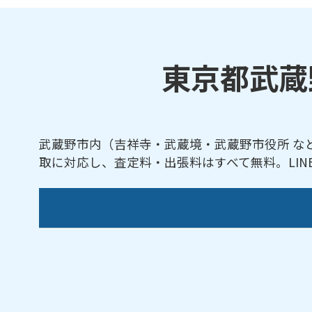
東京都武蔵
武蔵野市内（吉祥寺・武蔵境・武蔵野市役所 な
取に対応し、査定料・出張料はすべて無料。LI
【対応地域】
吉祥寺本町／境南町／御殿山／境／桜堤／関
【対応路線】